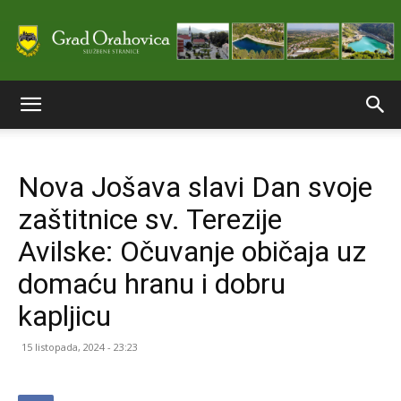
Službene
Nova Jošava slavi Dan svoje
stranice
zaštitnice sv. Terezije
Avilske: Očuvanje običaja uz
Grada
domaću hranu i dobru
kapljicu
Orahovice
15 listopada, 2024 - 23:23