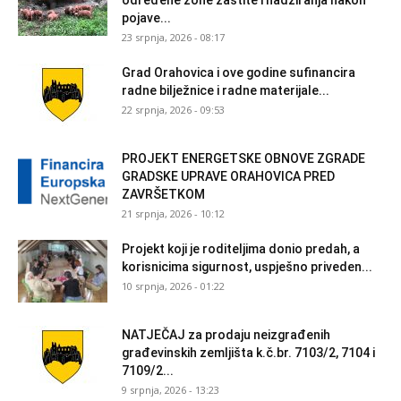
određene zone zaštite i nadziranja nakon
pojave...
23 srpnja, 2026 - 08:17
Grad Orahovica i ove godine sufinancira
radne bilježnice i radne materijale...
22 srpnja, 2026 - 09:53
PROJEKT ENERGETSKE OBNOVE ZGRADE
GRADSKE UPRAVE ORAHOVICA PRED
ZAVRŠETKOM
21 srpnja, 2026 - 10:12
Projekt koji je roditeljima donio predah, a
korisnicima sigurnost, uspješno priveden...
10 srpnja, 2026 - 01:22
NATJEČAJ za prodaju neizgrađenih
građevinskih zemljišta k.č.br. 7103/2, 7104 i
7109/2...
9 srpnja, 2026 - 13:23