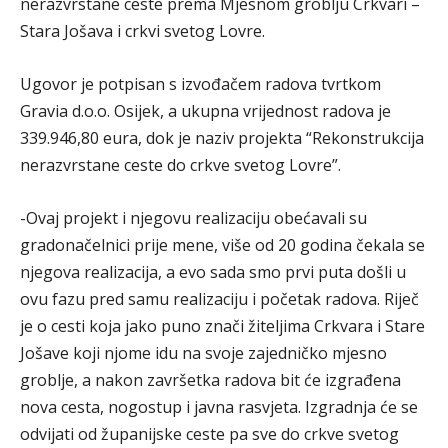
nerazvrstane ceste prema Mjesnom groblju Crkvari –
Stara Jošava i crkvi svetog Lovre.
Ugovor je potpisan s izvođačem radova tvrtkom
Gravia d.o.o. Osijek, a ukupna vrijednost radova je
339.946,80 eura, dok je naziv projekta “Rekonstrukcija
nerazvrstane ceste do crkve svetog Lovre”.
-Ovaj projekt i njegovu realizaciju obećavali su
gradonačelnici prije mene, više od 20 godina čekala se
njegova realizacija, a evo sada smo prvi puta došli u
ovu fazu pred samu realizaciju i početak radova. Riječ
je o cesti koja jako puno znači žiteljima Crkvara i Stare
Jošave koji njome idu na svoje zajedničko mjesno
groblje, a nakon završetka radova bit će izgrađena
nova cesta, nogostup i javna rasvjeta. Izgradnja će se
odvijati od županijske ceste pa sve do crkve svetog