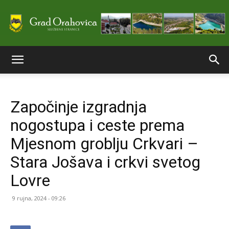
Službene
Započinje izgradnja
stranice
nogostupa i ceste prema
Mjesnom groblju Crkvari –
Grada
Stara Jošava i crkvi svetog
Lovre
Orahovice
9 rujna, 2024 - 09:26