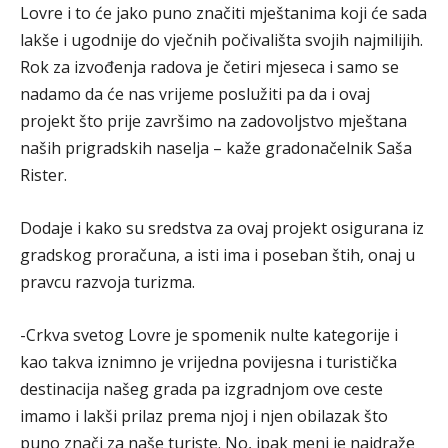
Lovre i to će jako puno značiti mještanima koji će sada
lakše i ugodnije do vječnih počivališta svojih najmilijih.
Rok za izvođenja radova je četiri mjeseca i samo se
nadamo da će nas vrijeme poslužiti pa da i ovaj
projekt što prije završimo na zadovoljstvo mještana
naših prigradskih naselja – kaže gradonačelnik Saša
Rister.
Dodaje i kako su sredstva za ovaj projekt osigurana iz
gradskog proračuna, a isti ima i poseban štih, onaj u
pravcu razvoja turizma.
-Crkva svetog Lovre je spomenik nulte kategorije i
kao takva iznimno je vrijedna povijesna i turistička
destinacija našeg grada pa izgradnjom ove ceste
imamo i lakši prilaz prema njoj i njen obilazak što
puno znači za naše turiste. No, ipak meni je najdraže