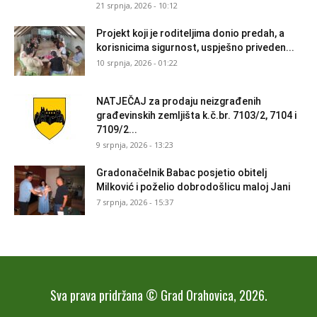
21 srpnja, 2026 - 10:12
Projekt koji je roditeljima donio predah, a
korisnicima sigurnost, uspješno priveden...
10 srpnja, 2026 - 01:22
NATJEČAJ za prodaju neizgrađenih
građevinskih zemljišta k.č.br. 7103/2, 7104 i
7109/2...
9 srpnja, 2026 - 13:23
Gradonačelnik Babac posjetio obitelj
Milković i poželio dobrodošlicu maloj Jani
7 srpnja, 2026 - 15:37
Sva prava pridržana © Grad Orahovica, 2026.