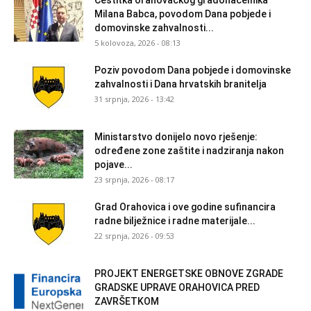
Čestitka orahovačkog gradonačelnika
Milana Babca, povodom Dana pobjede i
domovinske zahvalnosti...
5 kolovoza, 2026 - 08:13
Poziv povodom Dana pobjede i domovinske
zahvalnosti i Dana hrvatskih branitelja
31 srpnja, 2026 - 13:42
Ministarstvo donijelo novo rješenje:
određene zone zaštite i nadziranja nakon
pojave...
23 srpnja, 2026 - 08:17
Grad Orahovica i ove godine sufinancira
radne bilježnice i radne materijale...
22 srpnja, 2026 - 09:53
PROJEKT ENERGETSKE OBNOVE ZGRADE
GRADSKE UPRAVE ORAHOVICA PRED
ZAVRŠETKOM