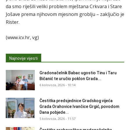
da smo riješili veliki problem mještana Crkvara i Stare
Jošave prema njihovom mjesnom groblju – zaključio je
Rister.
(www.icv.hr, vg)
Najnovije vijesti
Gradonačelnik Babac ugostio Tinu i Taru
Bičanić te uručio poklon Grada...
6 kolovoza, 2026 - 10:14
Čestitka predsjednice Gradskog vijeća
Grada Orahovice Ivančice Grgić, povodom
Dana pobjede...
5 kolovoza, 2026 - 11:57