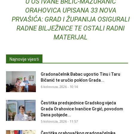
U OŠ IVANE BRLIĆ-MAŽURANIĆ
ORAHOVICA UPISANA 33 NOVA
PRVAŠIĆA: GRAD I ŽUPANIJA OSIGURALI
RADNE BILJEŽNICE TE OSTALI RADNI
MATERIJAL
Najnovije vijesti
Gradonačelnik Babac ugostio Tinu i Taru
Bičanić te uručio poklon Grada...
6 kolovoza, 2026 - 10:14
Čestitka predsjednice Gradskog vijeća
Grada Orahovice Ivančice Grgić, povodom
Dana pobjede...
5 kolovoza, 2026 - 11:57
Čestitka orahovačkog gradonačelnika