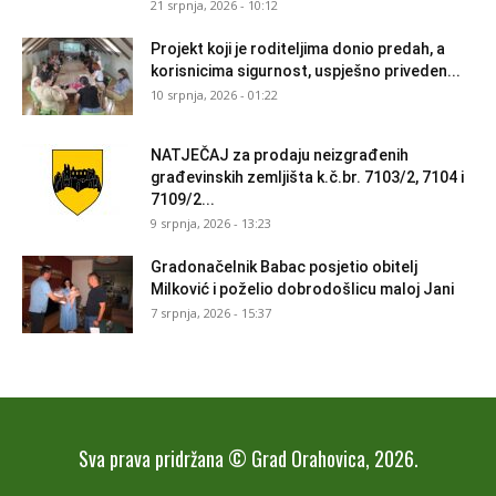
21 srpnja, 2026 - 10:12
Projekt koji je roditeljima donio predah, a
korisnicima sigurnost, uspješno priveden...
10 srpnja, 2026 - 01:22
NATJEČAJ za prodaju neizgrađenih
građevinskih zemljišta k.č.br. 7103/2, 7104 i
7109/2...
9 srpnja, 2026 - 13:23
Gradonačelnik Babac posjetio obitelj
Milković i poželio dobrodošlicu maloj Jani
7 srpnja, 2026 - 15:37
Sva prava pridržana © Grad Orahovica, 2026.