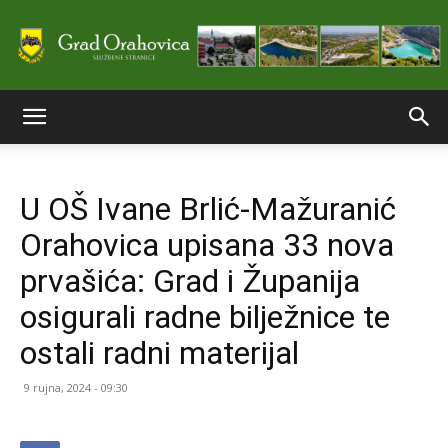
Službene
U OŠ Ivane Brlić-Mažuranić
stranice
Orahovica upisana 33 nova
prvašića: Grad i Županija
Grada
osigurali radne bilježnice te
ostali radni materijal
Orahovice
9 rujna, 2024 - 09:30