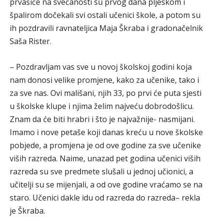
prvašiće na svečanosti su prvog dana pljeskom i
špalirom dočekali svi ostali učenici škole, a potom su
ih pozdravili ravnateljica Maja Škraba i gradonačelnik
Saša Rister.
– Pozdravljam vas sve u novoj školskoj godini koja
nam donosi velike promjene, kako za učenike, tako i
za sve nas. Ovi mališani, njih 33, po prvi će puta sjesti
u školske klupe i njima želim najveću dobrodošlicu.
Znam da će biti hrabri i što je najvažnije- nasmijani.
Imamo i nove petaše koji danas kreću u nove školske
pobjede, a promjena je od ove godine za sve učenike
viših razreda. Naime, unazad pet godina učenici viših
razreda su sve predmete slušali u jednoj učionici, a
učitelji su se mijenjali, a od ove godine vraćamo se na
staro. Učenici dakle idu od razreda do razreda– rekla
je Škraba.