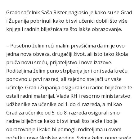
Gradonačelnik Saša Rister naglasio je kako su se Grad
i Županija pobrinuli kako bi svi učenici dobili što više
knjiga i radnih bilježnica za što lakše obrazovanje.
– Posebno želim reći malim prvašićima da im je ovo
jedna nova obveza, drugačiji život, ali isto tako škola
pruža novu sreću, prijateljstvo i nove izazove.
Roditeljima želim puno strpljenja jer i oni sada kreću
ponovno u prvi razred, ali zajedno ste jači uz vaše
učitelje. Grad i Županija osigurali su radne bilježnice te
ostali radni materijal, Vlada RH i resorno ministarstvo
udžbenike za učenike od 1. do 4. razreda, a mi kao
Grad za učenike od 5. do 8. razreda osigurali smo
radne bilježnice kako bi svi imali što lakše i bolje
obrazovanje i kako bi pomogli roditeljima u ovom
početku nove školske godine. Svima želim puno sreće,