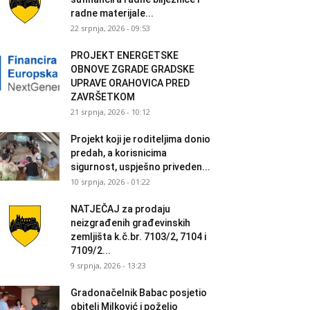
radne materijale...
22 srpnja, 2026 - 09:53
PROJEKT ENERGETSKE
OBNOVE ZGRADE GRADSKE
UPRAVE ORAHOVICA PRED
ZAVRŠETKOM
21 srpnja, 2026 - 10:12
Projekt koji je roditeljima donio
predah, a korisnicima
sigurnost, uspješno priveden...
10 srpnja, 2026 - 01:22
NATJEČAJ za prodaju
neizgrađenih građevinskih
zemljišta k.č.br. 7103/2, 7104 i
7109/2...
9 srpnja, 2026 - 13:23
Gradonačelnik Babac posjetio
obitelj Milković i poželio