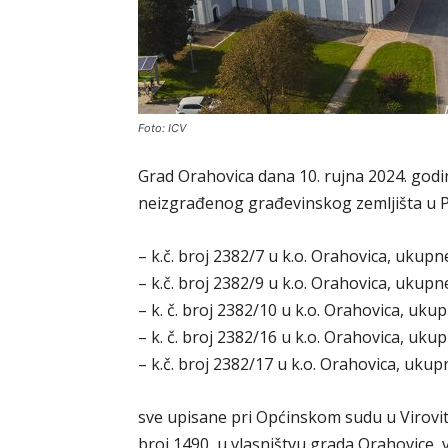
Foto: ICV
Grad Orahovica dana 10. rujna 2024. godin
neizgrađenog građevinskog zemljišta u P
– k.č. broj 2382/7 u k.o. Orahovica, ukup
– k.č. broj 2382/9 u k.o. Orahovica, ukup
– k. č. broj 2382/10 u k.o. Orahovica, uk
– k. č. broj 2382/16 u k.o. Orahovica, uk
– k.č. broj 2382/17 u k.o. Orahovica, uku
sve upisane pri Općinskom sudu u Viroviti
broj 1490, u vlasništvu grada Orahovice, v