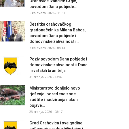
Orahovice Ivančice Grgić,
povodom Dana pobjede...
5 kolovoza, 2026 - 11:57
Čestitka orahovačkog
gradonačelnika Milana Babca,
povodom Dana pobjede i
domovinske zahvalnosti...
5 kolovoza, 2026 - 08:13
Poziv povodom Dana pobjede i
domovinske zahvalnosti i Dana
hrvatskih branitelja
31 srpnja, 2026 - 13:42
Ministarstvo donijelo novo
rješenje: određene zone
zaštite i nadziranja nakon
pojave...
23 srpnja, 2026 - 08:17
Grad Orahovica i ove godine
sufinancira radne bilježnice i