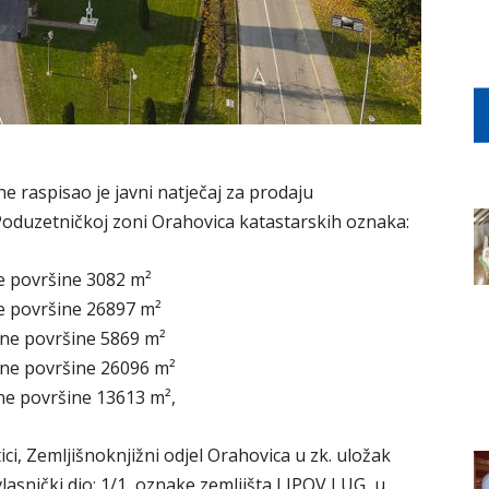
e raspisao je javni natječaj za prodaju
oduzetničkoj zoni Orahovica katastarskih oznaka:
ne površine 3082 m²
ne površine 26897 m²
upne površine 5869 m²
upne površine 26096 m²
pne površine 13613 m²,
ci, Zemljišnoknjižni odjel Orahovica u zk. uložak
lasnički dio: 1/1, oznake zemljišta LIPOV LUG, u