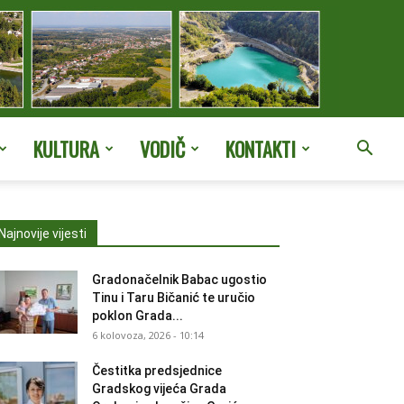
KULTURA
VODIČ
KONTAKTI
Najnovije vijesti
Gradonačelnik Babac ugostio
Tinu i Taru Bičanić te uručio
poklon Grada...
6 kolovoza, 2026 - 10:14
Čestitka predsjednice
Gradskog vijeća Grada