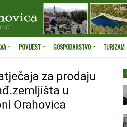
AVA
POVIJEST
GOSPODARSTVO
TURIZAM
Službene
tječaja za prodaju
đ.zemljišta u
stranice
ni Orahovica