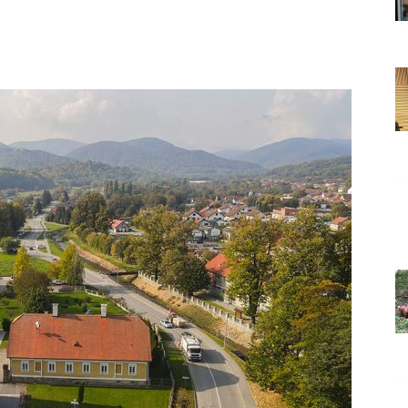
Grada
Orahovice