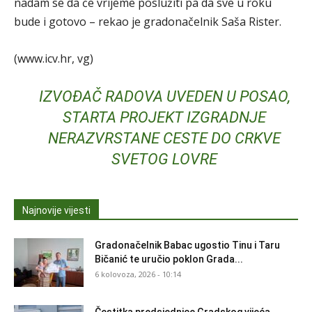
nadam se da će vrijeme poslužiti pa da sve u roku
bude i gotovo – rekao je gradonačelnik Saša Rister.
(www.icv.hr, vg)
IZVOĐAČ RADOVA UVEDEN U POSAO,
STARTA PROJEKT IZGRADNJE
NERAZVRSTANE CESTE DO CRKVE
SVETOG LOVRE
Najnovije vijesti
Gradonačelnik Babac ugostio Tinu i Taru
Bičanić te uručio poklon Grada...
6 kolovoza, 2026 - 10:14