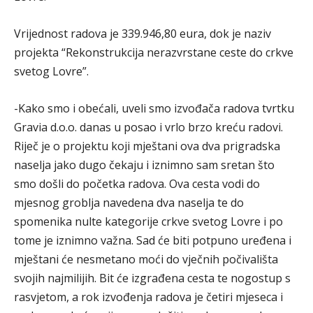
Vrijednost radova je 339.946,80 eura, dok je naziv
projekta “Rekonstrukcija nerazvrstane ceste do crkve
svetog Lovre”.
-Kako smo i obećali, uveli smo izvođača radova tvrtku
Gravia d.o.o. danas u posao i vrlo brzo kreću radovi.
Riječ je o projektu koji mještani ova dva prigradska
naselja jako dugo čekaju i iznimno sam sretan što
smo došli do početka radova. Ova cesta vodi do
mjesnog groblja navedena dva naselja te do
spomenika nulte kategorije crkve svetog Lovre i po
tome je iznimno važna. Sad će biti potpuno uređena i
mještani će nesmetano moći do vječnih počivališta
svojih najmilijih. Bit će izgrađena cesta te nogostup s
rasvjetom, a rok izvođenja radova je četiri mjeseca i