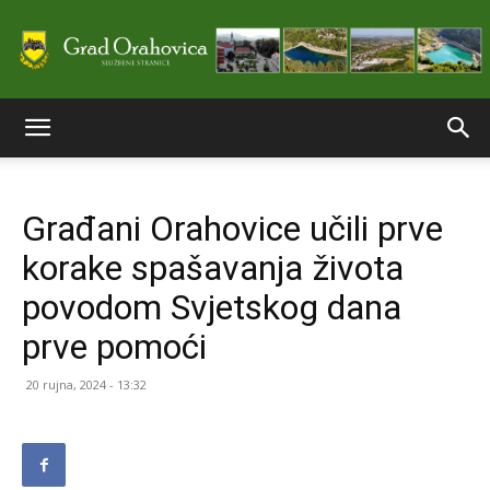
Službene
Građani Orahovice učili prve
stranice
korake spašavanja života
povodom Svjetskog dana
Grada
prve pomoći
20 rujna, 2024 - 13:32
Orahovice