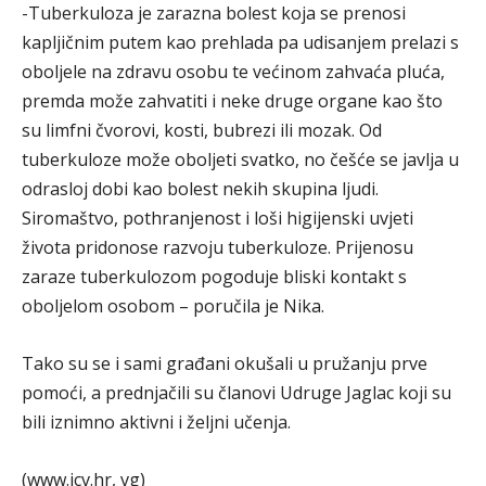
-Tuberkuloza je zarazna bolest koja se prenosi
kapljičnim putem kao prehlada pa udisanjem prelazi s
oboljele na zdravu osobu te većinom zahvaća pluća,
premda može zahvatiti i neke druge organe kao što
su limfni čvorovi, kosti, bubrezi ili mozak. Od
tuberkuloze može oboljeti svatko, no češće se javlja u
odrasloj dobi kao bolest nekih skupina ljudi.
Siromaštvo, pothranjenost i loši higijenski uvjeti
života pridonose razvoju tuberkuloze. Prijenosu
zaraze tuberkulozom pogoduje bliski kontakt s
oboljelom osobom – poručila je Nika.
Tako su se i sami građani okušali u pružanju prve
pomoći, a prednjačili su članovi Udruge Jaglac koji su
bili iznimno aktivni i željni učenja.
(www.icv.hr, vg)