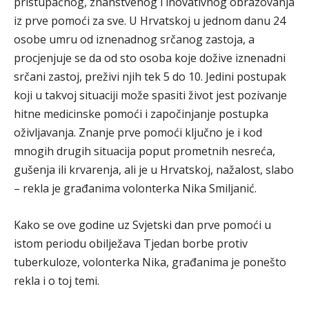
pristupačnog, znanstvenog i inovativnog obrazovanja
iz prve pomoći za sve. U Hrvatskoj u jednom danu 24
osobe umru od iznenadnog srčanog zastoja, a
procjenjuje se da od sto osoba koje dožive iznenadni
srčani zastoj, preživi njih tek 5 do 10. Jedini postupak
koji u takvoj situaciji može spasiti život jest pozivanje
hitne medicinske pomoći i započinjanje postupka
oživljavanja. Znanje prve pomoći ključno je i kod
mnogih drugih situacija poput prometnih nesreća,
gušenja ili krvarenja, ali je u Hrvatskoj, nažalost, slabo
– rekla je građanima volonterka Nika Smiljanić.
Kako se ove godine uz Svjetski dan prve pomoći u
istom periodu obilježava Tjedan borbe protiv
tuberkuloze, volonterka Nika, građanima je ponešto
rekla i o toj temi.