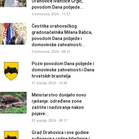
Orahovice Ivančice Grgić,
povodom Dana pobjede...
5 kolovoza, 2026 - 11:57
Čestitka orahovačkog
gradonačelnika Milana Babca,
povodom Dana pobjede i
domovinske zahvalnosti...
5 kolovoza, 2026 - 08:13
Poziv povodom Dana pobjede i
domovinske zahvalnosti i Dana
hrvatskih branitelja
31 srpnja, 2026 - 13:42
Ministarstvo donijelo novo
rješenje: određene zone
zaštite i nadziranja nakon
pojave...
23 srpnja, 2026 - 08:17
Grad Orahovica i ove godine
sufinancira radne bilježnice i