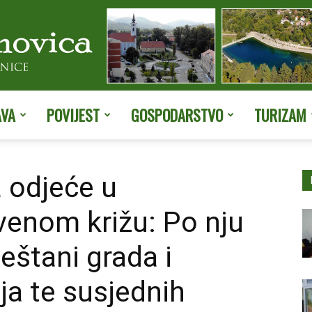
AVA
POVIJEST
GOSPODARSTVO
TURIZAM
Službene
 odjeće u
enom križu: Po nju
stranice
eštani grada i
ja te susjednih