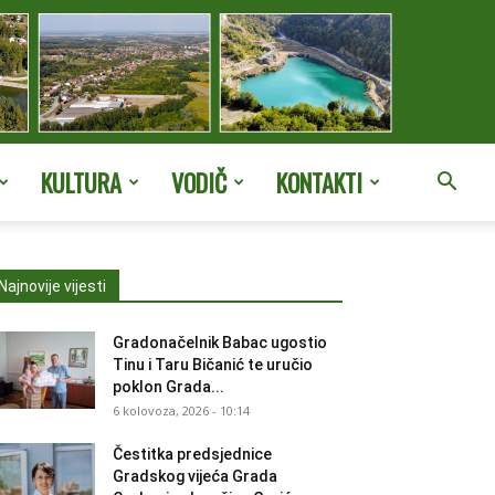
KULTURA
VODIČ
KONTAKTI
Najnovije vijesti
Gradonačelnik Babac ugostio
Tinu i Taru Bičanić te uručio
poklon Grada...
6 kolovoza, 2026 - 10:14
Čestitka predsjednice
Gradskog vijeća Grada