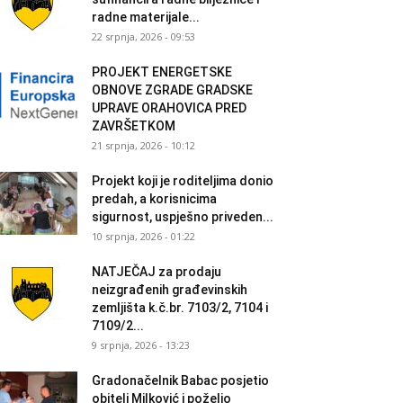
radne materijale...
22 srpnja, 2026 - 09:53
PROJEKT ENERGETSKE
OBNOVE ZGRADE GRADSKE
UPRAVE ORAHOVICA PRED
ZAVRŠETKOM
21 srpnja, 2026 - 10:12
Projekt koji je roditeljima donio
predah, a korisnicima
sigurnost, uspješno priveden...
10 srpnja, 2026 - 01:22
NATJEČAJ za prodaju
neizgrađenih građevinskih
zemljišta k.č.br. 7103/2, 7104 i
7109/2...
9 srpnja, 2026 - 13:23
Gradonačelnik Babac posjetio
obitelj Milković i poželio