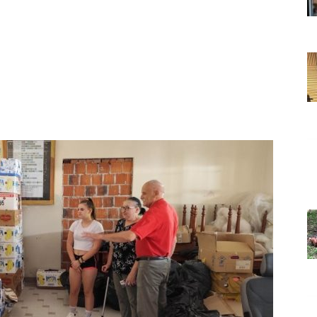
Grada
Orahovice