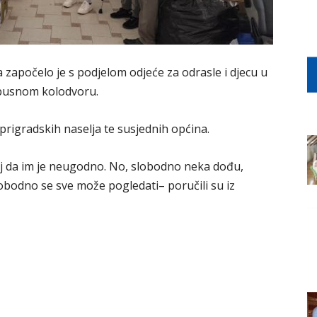
započelo je s podjelom odjeće za odrasle i djecu u
busnom kolodvoru.
prigradskih naselja te susjednih općina.
ećaj da im je neugodno. No, slobodno neka dođu,
lobodno se sve može pogledati– poručili su iz