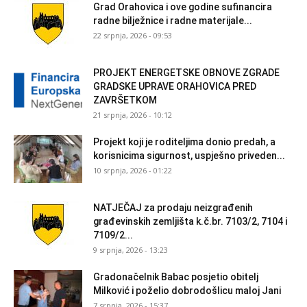
Grad Orahovica i ove godine sufinancira
radne bilježnice i radne materijale...
22 srpnja, 2026 - 09:53
PROJEKT ENERGETSKE OBNOVE ZGRADE
GRADSKE UPRAVE ORAHOVICA PRED
ZAVRŠETKOM
21 srpnja, 2026 - 10:12
Projekt koji je roditeljima donio predah, a
korisnicima sigurnost, uspješno priveden...
10 srpnja, 2026 - 01:22
NATJEČAJ za prodaju neizgrađenih
građevinskih zemljišta k.č.br. 7103/2, 7104 i
7109/2...
9 srpnja, 2026 - 13:23
Gradonačelnik Babac posjetio obitelj
Milković i poželio dobrodošlicu maloj Jani
7 srpnja, 2026 - 15:37