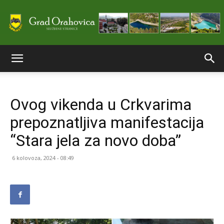
Službene
Ovog vikenda u Crkvarima
stranice
prepoznatljiva manifestacija
“Stara jela za novo doba”
Grada
6 kolovoza, 2024 - 08:49
Orahovice