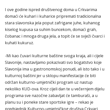
I ove godine ispred društvenog doma u Crkvarima
domaći će kuhari i kuharice pripremati tradicionalna
stara slavonska jela poput zafrigane juhe, kuhanog
kiselog kupusa sa suhim buncekom, domaći grah,
čobanac i mnoga druga jela, a topit će se svježi čvarci i
kuhati kukuruz.
-Mi kao čuvari kulturne baštine svoga kraja, ali i cijele
Slavonije, nastavljamo pokazivati svo bogatstvo koje
Slavonija ima u gastronomskoj ponudi, ali isto tako i u
kulturnoj baštini jer u sklopu manifestacije će biti
održan kulturno-umjetnički program uz nastup
nekoliko KUD-ova. Kroz cijeli dan te u večernjem dijelu
programa sve nazočne zabavljat će tamburaši, a u
planu su i poneke stare sportske igre – rekao je
predsjednik Kulturno-umjetničkog društva Crkvari