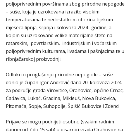
poljoprivrednim površinama zbog prirodne nepogode
– suše, koja je uzrokovana izrazito visokim
temperaturama te nedostatkom oborina tijekom
mjeseca lipnja, srpnja i kolovoza 2024. godine, a
kojom su uzrokovane velike materijalne štete na
ratarskim, povrtlarskim, industrijskim i voćarskim
poljoprivrednim kulturama, livadama i pašnjacima te u
ribnjačarskoj proizvodnji.
Odluku o proglašenju prirodne nepogode – suše
donio je župan Igor Andrović dana 20. kolovoza 2024.
za područje grada Virovitice, Orahovice, općine Crnac,
Čađavica, Lukač, Gradina, Mikleuš, Nova Bukovica,
Pitomača, Sopje, Suhopolje, Špišić Bukovice i Zdenci
Prijave se mogu podnijeti osobno (svakim radnim
danom od 7 do 15 sati) u pisarnici grada Orahovice na