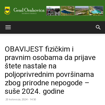
Službene
OBAVIJEST fizičkim i
stranice
pravnim osobama da prijave
štete nastale na
Grada
poljoprivrednim površinama
zbog prirodne nepogode –
suše 2024. godine
Orahovice
20 kolovoza, 2024 - 14:50