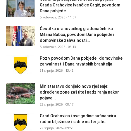
Grada Orahovice Ivančice Grgić, povodom
Dana pobjede...
5 kolovoza, 2026 - 11:57
Čestitka orahovačkog gradonačelnika
Milana Babca, povodom Dana pobjede i
domovinske zahvalnosti...
5 kolovoza, 2026 - 08:13
Poziv povodom Dana pobjede i domovinske
zahvalnosti i Dana hrvatskih branitelja
31 srpnja, 2026 - 13:42
Ministarstvo donijelo novo rješenje:
određene zone zaštite i nadziranja nakon
pojave...
23 srpnja, 2026 - 08:17
Grad Orahovica i ove godine sufinancira
radne bilježnice i radne materijale...
22 srpnja, 2026 - 09:53