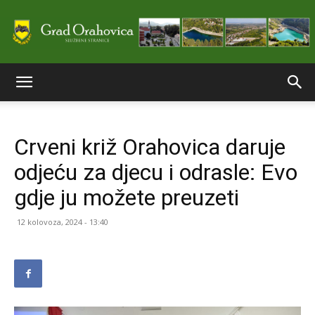
Službene
Crveni križ Orahovica daruje
stranice
odjeću za djecu i odrasle: Evo
gdje ju možete preuzeti
Grada
12 kolovoza, 2024 - 13:40
Orahovice