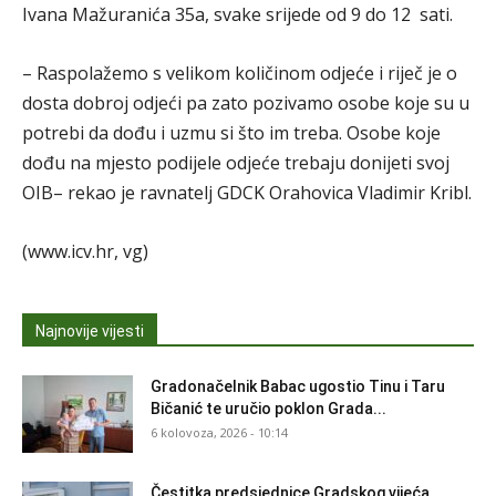
Ivana Mažuranića 35a, svake srijede od 9 do 12 sati.
– Raspolažemo s velikom količinom odjeće i riječ je o
dosta dobroj odjeći pa zato pozivamo osobe koje su u
potrebi da dođu i uzmu si što im treba. Osobe koje
dođu na mjesto podijele odjeće trebaju donijeti svoj
OIB– rekao je ravnatelj GDCK Orahovica Vladimir Kribl.
(www.icv.hr, vg)
Najnovije vijesti
Gradonačelnik Babac ugostio Tinu i Taru
Bičanić te uručio poklon Grada...
6 kolovoza, 2026 - 10:14
Čestitka predsjednice Gradskog vijeća