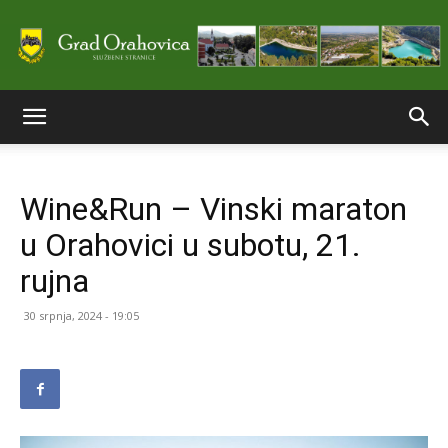
Službene
Wine&Run – Vinski maraton
stranice
u Orahovici u subotu, 21.
rujna
Grada
30 srpnja, 2024 - 19:05
Orahovice