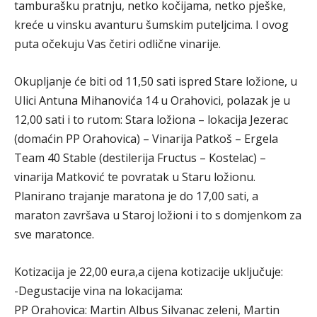
tamburašku pratnju, netko kočijama, netko pješke,
kreće u vinsku avanturu šumskim puteljcima. I ovog
puta očekuju Vas četiri odlične vinarije.
Okupljanje će biti od 11,50 sati ispred Stare ložione, u
Ulici Antuna Mihanovića 14 u Orahovici, polazak je u
12,00 sati i to rutom: Stara ložiona – lokacija Jezerac
(domaćin PP Orahovica) – Vinarija Patkoš – Ergela
Team 40 Stable (destilerija Fructus – Kostelac) –
vinarija Matković te povratak u Staru ložionu.
Planirano trajanje maratona je do 17,00 sati, a
maraton završava u Staroj ložioni i to s domjenkom za
sve maratonce.
Kotizacija je 22,00 eura,a cijena kotizacije uključuje:
-Degustacije vina na lokacijama:
PP Orahovica: Martin Albus Silvanac zeleni, Martin