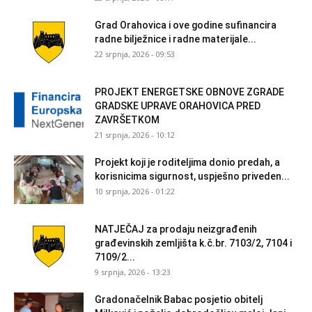
Grad Orahovica i ove godine sufinancira
radne bilježnice i radne materijale...
22 srpnja, 2026 - 09:53
PROJEKT ENERGETSKE OBNOVE ZGRADE
GRADSKE UPRAVE ORAHOVICA PRED
ZAVRŠETKOM
21 srpnja, 2026 - 10:12
Projekt koji je roditeljima donio predah, a
korisnicima sigurnost, uspješno priveden...
10 srpnja, 2026 - 01:22
NATJEČAJ za prodaju neizgrađenih
građevinskih zemljišta k.č.br. 7103/2, 7104 i
7109/2...
9 srpnja, 2026 - 13:23
Gradonačelnik Babac posjetio obitelj