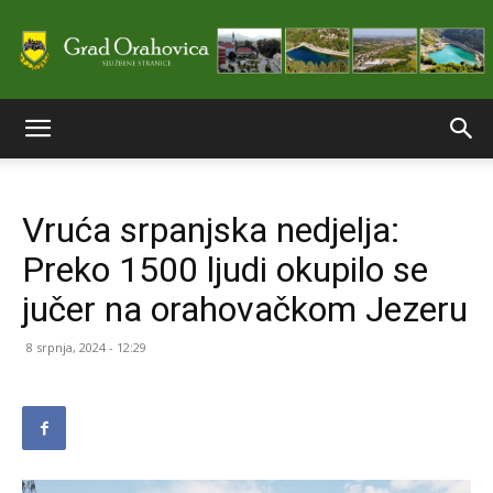
Službene
Vruća srpanjska nedjelja:
stranice
Preko 1500 ljudi okupilo se
jučer na orahovačkom Jezeru
Grada
8 srpnja, 2024 - 12:29
Orahovice