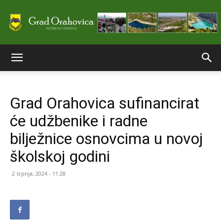
Službene
Grad Orahovica sufinancirat
stranice
će udžbenike i radne
bilježnice osnovcima u novoj
Grada
školskoj godini
2 srpnja, 2024 - 11:28
Orahovice