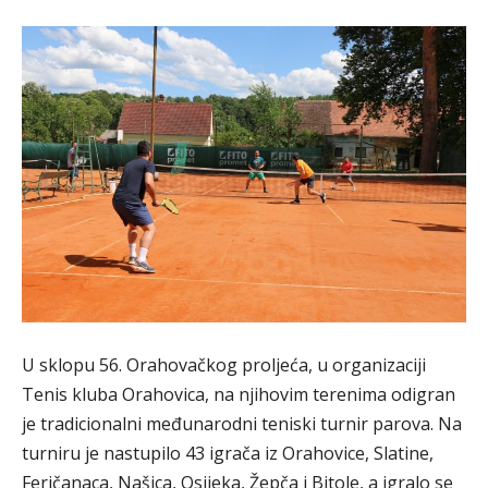
U sklopu 56. Orahovačkog proljeća, u organizaciji
Tenis kluba Orahovica, na njihovim terenima odigran
je tradicionalni međunarodni teniski turnir parova. Na
turniru je nastupilo 43 igrača iz Orahovice, Slatine,
Feričanaca, Našica, Osijeka, Žepča i Bitole, a igralo se