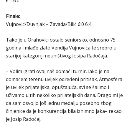
6:1 6:0
Finale:
Vujnović/Duvnjak – Zavada/Bilić 6:0 6:4
Tako je u Orahovici ostalo seniorsko, odnosno 75
godina i mlađe zlato Vendija Vujnovića te srebro u
starijoj kategoriji neuništivog Josipa Radočaja.
– Volim igrati ovaj naš domaći turnir, iako je na
domaćem terenu uvijek određeni pritisak. Atmosfera
je uvijek prijateljska, opuštajuća, svi se šalimo i
uživamo u tih nekoliko prijateljskih dana. Drago mi je
da sam osvojio još jednu medalju posebno zbog
činjenice da je konkurencija bila iznimno jaka– rekao
je Josip Radočaj.