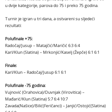
u dvije kategorije, parova do 75 i preko 75 godina.
Turnir je igran u tri dana, a ostvareni su sljedeći
rezultati:
Polufinale +75:
Radočaj/Jusup – Matajčić/Maričić 6:3 6:4
Karl/Klun (Slatina) – Mrkonjić/Kaselj (Žepče) 6:1 6:1
Finale:
Karl/Klun – Radočaj/Jusup 6:1 6:1
Polufinale -75 godina:
Vujnović (Orahovica)/Duvnjak (Virovitica) –
Mađarić/Klun (Slatina) 5:7 6:4 10:7
Zavada(Našice)/Bilić(Feričanci) – Janjić/Ostojić(Slatina)