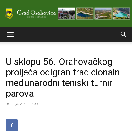
Službene
U sklopu 56. Orahovačkog
stranice
proljeća odigran tradicionalni
međunarodni teniski turnir
Grada
parova
6 lipnja, 2024 - 14:35
Orahovice