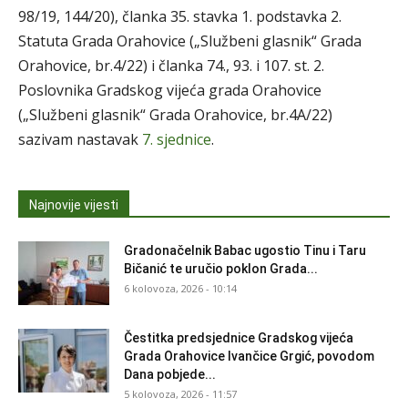
98/19, 144/20), članka 35. stavka 1. podstavka 2.
Statuta Grada Orahovice („Službeni glasnik“ Grada
Orahovice, br.4/22) i članka 74., 93. i 107. st. 2.
Poslovnika Gradskog vijeća grada Orahovice
(„Službeni glasnik“ Grada Orahovice, br.4A/22)
sazivam nastavak
7. sjednice
.
Najnovije vijesti
Gradonačelnik Babac ugostio Tinu i Taru
Bičanić te uručio poklon Grada...
6 kolovoza, 2026 - 10:14
Čestitka predsjednice Gradskog vijeća
Grada Orahovice Ivančice Grgić, povodom
Dana pobjede...
5 kolovoza, 2026 - 11:57