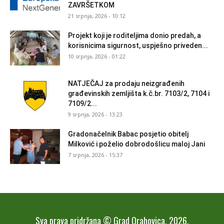
ZAVRŠETKOM
21 srpnja, 2026 - 10:12
Projekt koji je roditeljima donio predah, a
korisnicima sigurnost, uspješno priveden...
10 srpnja, 2026 - 01:22
NATJEČAJ za prodaju neizgrađenih
građevinskih zemljišta k.č.br. 7103/2, 7104 i
7109/2...
9 srpnja, 2026 - 13:23
Gradonačelnik Babac posjetio obitelj
Milković i poželio dobrodošlicu maloj Jani
7 srpnja, 2026 - 15:37
Sva prava pridržana © Grad Orahovica, 2026.