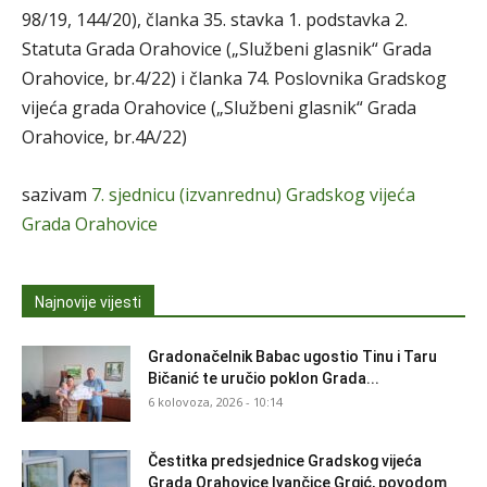
98/19, 144/20), članka 35. stavka 1. podstavka 2.
Statuta Grada Orahovice („Službeni glasnik“ Grada
Orahovice, br.4/22) i članka 74. Poslovnika Gradskog
vijeća grada Orahovice („Službeni glasnik“ Grada
Orahovice, br.4A/22)
sazivam
7. sjednicu (izvanrednu) Gradskog vijeća
Grada Orahovice
Najnovije vijesti
Gradonačelnik Babac ugostio Tinu i Taru
Bičanić te uručio poklon Grada...
6 kolovoza, 2026 - 10:14
Čestitka predsjednice Gradskog vijeća
Grada Orahovice Ivančice Grgić, povodom