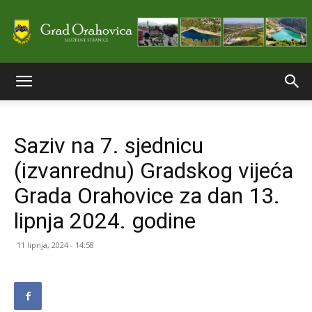
Službene
Saziv na 7. sjednicu
stranice
(izvanrednu) Gradskog vijeća
Grada Orahovice za dan 13.
Grada
lipnja 2024. godine
11 lipnja, 2024 - 14:58
Orahovice