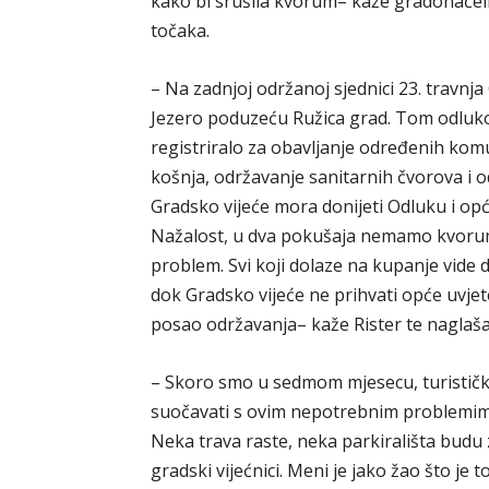
kako bi srušila kvorum– kaže gradonačelni
točaka.
– Na zadnjoj održanoj sjednici 23. travnj
Jezero poduzeću Ružica grad. Tom odluk
registriralo za obavljanje određenih kom
košnja, održavanje sanitarnih čvorova i o
Gradsko vijeće mora donijeti Odluku i opć
Nažalost, u dva pokušaja nemamo kvoruma
problem. Svi koji dolaze na kupanje vide d
dok Gradsko vijeće ne prihvati opće uvj
posao održavanja– kaže Rister te naglašav
– Skoro smo u sedmom mjesecu, turističk
suočavati s ovim nepotrebnim problemima 
Neka trava raste, neka parkirališta budu 
gradski vijećnici. Meni je jako žao što je t