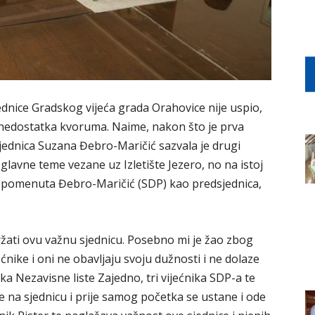
ednice Gradskog vijeća grada Orahovice nije uspio,
g nedostatka kvoruma. Naime, nakon što je prva
sjednica Suzana Đebro-Maričić sazvala je drugi
 glavne teme vezane uz Izletište Jezero, no na istoj
e spomenuta Đebro-Maričić (SDP) kao predsjednica,
ržati ovu važnu sjednicu. Posebno mi je žao zbog
ećnike i oni ne obavljaju svoju dužnosti i ne dolaze
ika Nezavisne liste Zajedno, tri vijećnika SDP-a te
e na sjednicu i prije samog početka se ustane i ode