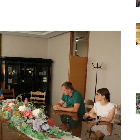
Grada
Orahovice