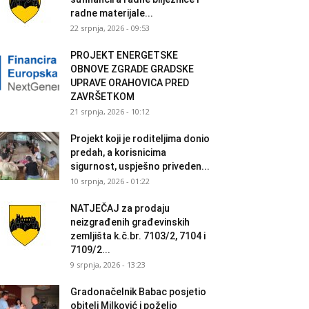
radne materijale...
22 srpnja, 2026 - 09:53
PROJEKT ENERGETSKE
OBNOVE ZGRADE GRADSKE
UPRAVE ORAHOVICA PRED
ZAVRŠETKOM
21 srpnja, 2026 - 10:12
Projekt koji je roditeljima donio
predah, a korisnicima
sigurnost, uspješno priveden...
10 srpnja, 2026 - 01:22
NATJEČAJ za prodaju
neizgrađenih građevinskih
zemljišta k.č.br. 7103/2, 7104 i
7109/2...
9 srpnja, 2026 - 13:23
Gradonačelnik Babac posjetio
obitelj Milković i poželio