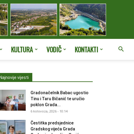
KULTURA
VODIČ
KONTAKTI
Najnovije vijesti
Gradonačelnik Babac ugostio
Tinu i Taru Bičanić te uručio
poklon Grada...
6 kolovoza, 2026 - 10:14
Čestitka predsjednice
Gradskog vijeća Grada