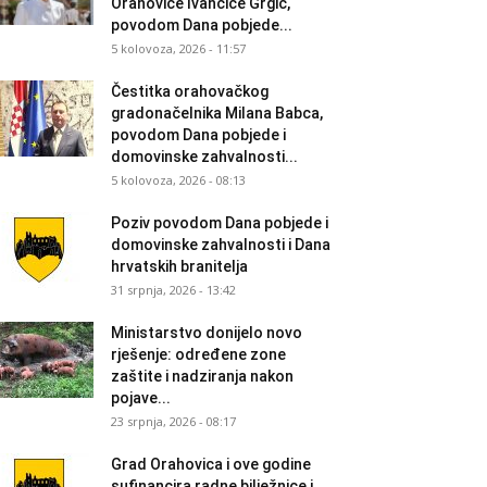
Orahovice Ivančice Grgić,
povodom Dana pobjede...
5 kolovoza, 2026 - 11:57
Čestitka orahovačkog
gradonačelnika Milana Babca,
povodom Dana pobjede i
domovinske zahvalnosti...
5 kolovoza, 2026 - 08:13
Poziv povodom Dana pobjede i
domovinske zahvalnosti i Dana
hrvatskih branitelja
31 srpnja, 2026 - 13:42
Ministarstvo donijelo novo
rješenje: određene zone
zaštite i nadziranja nakon
pojave...
23 srpnja, 2026 - 08:17
Grad Orahovica i ove godine
sufinancira radne bilježnice i