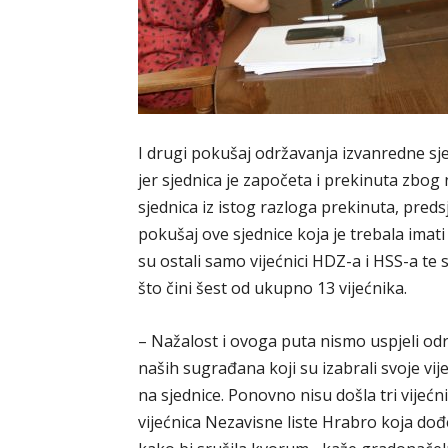
I drugi pokušaj održavanja izvanredne sj
jer sjednica je započeta i prekinuta zbo
sjednica iz istog razloga prekinuta, pred
pokušaj ove sjednice koja je trebala imati
su ostali samo vijećnici HDZ-a i HSS-a t
što čini šest od ukupno 13 vijećnika.
– Nažalost i ovoga puta nismo uspjeli od
naših sugrađana koji su izabrali svoje vij
na sjednice. Ponovno nisu došla tri vijećn
vijećnica Nezavisne liste Hrabro koja dođ