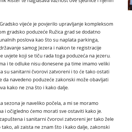
k Rister te naglašava važnost ove sjednice i njenih
a Gradsko vijeće je povjerilo upravljanje kompleksom
om gradsko poduzeće Ružica grad se dodatno
unalnih poslova kao što su naplata parkinga,
državanje samog Jezera i nakon te registracije
e uvjete koji se tiču rada toga poduzeća na jezeru.
 i te odluke nisu donesene pa time imamo veliki
a su sanitarni čvorovi zatvoreni i to će tako ostati
ete da navedeno poduzeće zakonski može obavljati
a kako ne zna što i kako dalje.
a sezona je naveliko počela, a mi se moramo
i očigledno ćemo morati sve ostaviti kako je.
zapuštena i sanitarni čvorovi zatvoreni jer tako žele
o tako, ali zaista ne znam što i kako dalje, zakonski