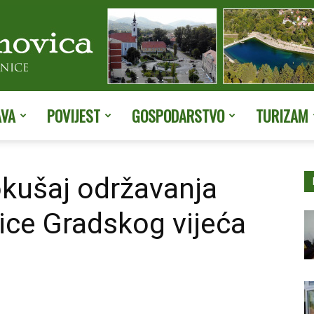
AVA
POVIJEST
GOSPODARSTVO
TURIZAM
Službene
okušaj održavanja
ice Gradskog vijeća
stranice