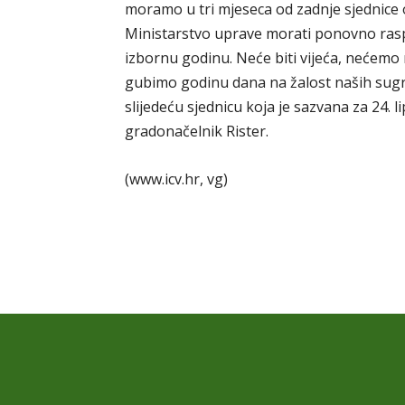
moramo u tri mjeseca od zadnje sjednice od
Ministarstvo uprave morati ponovno raspu
izbornu godinu. Neće biti vijeća, nećemo 
gubimo godinu dana na žalost naših sugrađ
slijedeću sjednicu koja je sazvana za 24. li
gradonačelnik Rister.
(www.icv.hr, vg)