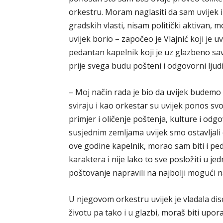
orkestru. Moram naglasiti da sam uvijek 
gradskih vlasti, nisam politički aktivan, mo
uvijek borio – započeo je Vlajnić koji je u
pedantan kapelnik koji je uz glazbeno sav
prije svega budu pošteni i odgovorni ljudi
– Moj način rada je bio da uvijek budemo 
sviraju i kao orkestar su uvijek ponos sv
primjer i oličenje poštenja, kulture i odgo
susjednim zemljama uvijek smo ostavljali
ove godine kapelnik, morao sam biti i pedag
karaktera i nije lako to sve posložiti u 
poštovanje napravili na najbolji mogući na
U njegovom orkestru uvijek je vladala disci
životu pa tako i u glazbi, moraš biti upora