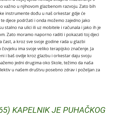
lno važno u njihovom glazbenom razvoju. Zato bih
ačke instrumente dođu u naš orkestar gdje će
i te djece podržati i onda možemo zajedno jako
stalno na ulici ili uz mobitele i računala i jako ih je
om. Zato moramo naporno raditi i pokazati toj djeci
a čast, a kroz sve svoje godine rada u glazbi
čovjeku ima svoje veliko terapijsko značenje. Ja
jeni i baš ovdje kroz glazbu i orkestar daju svoju
mažemo jedni drugima oko škole, težimo da naša
kolektiv u našem društvu posebno zdrav i poželjan za
65) KAPELNIK JE PUHAČKOG