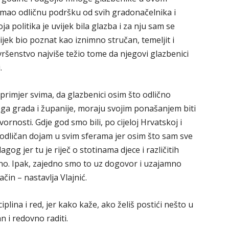
imao odličnu podršku od svih gradonačelnika i
ja politika je uvijek bila glazba i za nju sam se
vijek bio poznat kao iznimno stručan, temeljit i
ršenstvo najviše težio tome da njegovi glazbenici
.
primjer svima, da glazbenici osim što odlično
oga grada i županije, moraju svojim ponašanjem biti
vornosti. Gdje god smo bili, po cijeloj Hrvatskoj i
 odličan dojam u svim sferama jer osim što sam sve
og jer tu je riječ o stotinama djece i različitih
jedno. Ipak, zajedno smo to uz dogovor i uzajamno
čin – nastavlja Vlajnić.
plina i red, jer kako kaže, ako želiš postići nešto u
n i redovno raditi.