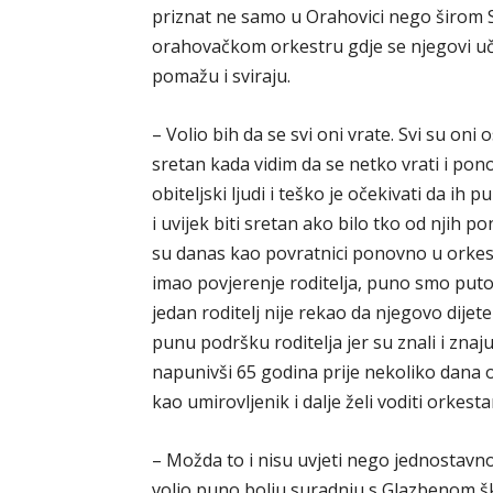
priznat ne samo u Orahovici nego širom S
orahovačkom orkestru gdje se njegovi uče
pomažu i sviraju.
– Volio bih da se svi oni vrate. Svi su oni
sretan kada vidim da se netko vrati i po
obiteljski ljudi i teško je očekivati da ih
i uvijek biti sretan ako bilo tko od njih
su danas kao povratnici ponovno u orkest
imao povjerenje roditelja, puno smo putoval
jedan roditelj nije rekao da njegovo dijet
punu podršku roditelja jer su znali i znaju
napunivši 65 godina prije nekoliko dana o
kao umirovljenik i dalje želi voditi orkest
– Možda to i nisu uvjeti nego jednostavn
volio puno bolju suradnju s Glazbenom š