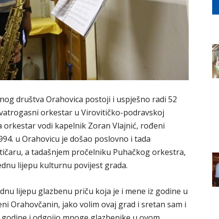
og društva Orahovica postoji i uspješno radi 52
i vatrogasni orkestar u Virovitičko-podravskoj
a orkestar vodi kapelnik Zoran Vlajnić, rođeni
94. u Orahovicu je došao poslovno i tada
tičaru, a tadašnjem pročelniku Puhačkog orkestra,
ednu lijepu kulturnu povijest grada.
dnu lijepu glazbenu priču koja je i mene iz godine u
ni Orahovčanin, jako volim ovaj grad i sretan sam i
e godine i odgojio mnoge glazbenike u ovom