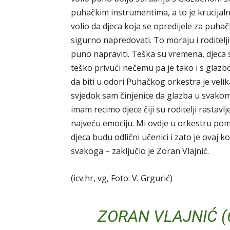
puhačkim instrumentima, a to je krucija
volio da djeca koja se opredijele za puh
sigurno napredovati. To moraju i roditelj
puno napraviti. Teška su vremena, djeca su 
teško privući nečemu pa je tako i s glazb
da biti u odori Puhačkog orkestra je velik
svjedok sam činjenice da glazba u svakom 
imam recimo djece čiji su roditelji rastavl
najveću emociju. Mi ovdje u orkestru po
djeca budu odlični učenici i zato je ovaj 
svakoga – zaključio je Zoran Vlajnić.
(icv.hr, vg, Foto: V. Grgurić)
ZORAN VLAJNIĆ (