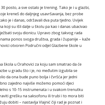
0 posto, a sve ostalo je trening. Tako je i u glazbi,
koje kreneš do daljnjeg usavršavanja, bez probe
ako je i danas, održavali dva puta tjedno. Uvijek
a koji su išli dalje u školu pa kao i danas ubacivao
ježbati svoju dionicu. Upravo zbog takvog rada
inama ponos svoga društva, grada i županije – kaže
Orahovici otvoren Područni odjel Glazbene škole u
ena škola u Orahovici za koju sam smatrao da će
azbe u gradu što i je, no međutim izgubila se
lio da ona bude puno bolja i čvršća jer jedni
bno zajedno najviše možemo pomoći djeci
lelno s 10-15 instrumenata i u svakom trenutku
raviti grešku na saksofonu ili trubi i to mora biti
ju dobiti – nastavlja Vlajnić čiji rad je poznat i