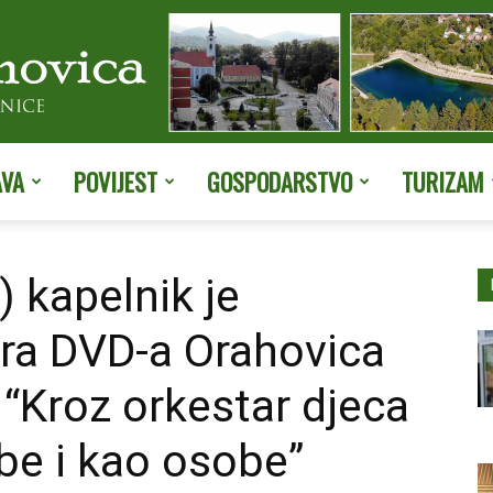
AVA
POVIJEST
GOSPODARSTVO
TURIZAM
Službene
) kapelnik je
ra DVD-a Orahovica
stranice
 “Kroz orkestar djeca
ebe i kao osobe”