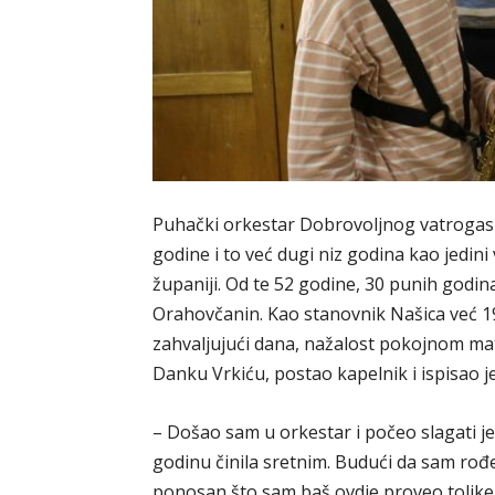
Puhački orkestar Dobrovoljnog vatrogasn
godine i to već dugi niz godina kao jedin
županiji. Od te 52 godine, 30 punih godin
Orahovčanin. Kao stanovnik Našica već 19
zahvaljujući dana, nažalost pokojnom ma
Danku Vrkiću, postao kapelnik i ispisao j
– Došao sam u orkestar i počeo slagati je
godinu činila sretnim. Budući da sam rođe
ponosan što sam baš ovdje proveo tolik