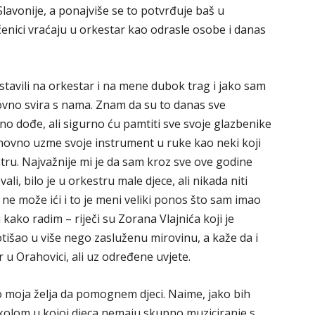
lavonije, a ponajviše se to potvrđuje baš u
nici vraćaju u orkestar kao odrasle osobe i danas
 ostavili na orkestar i na mene dubok trag i jako sam
novno svira s nama. Znam da su to danas sve
 puno dođe, ali sigurno ću pamtiti sve svoje glazbenike
 ponovno uzme svoje instrument u ruke kao neki koji
ru. Najvažnije mi je da sam kroz sve ove godine
i, bilo je u orkestru male djece, ali nikada niti
e ne može ići i to je meni veliki ponos što sam imao
 kako radim – riječi su Zorana Vlajnića koji je
tišao u više nego zasluženu mirovinu, a kaže da i
ar u Orahovici, ali uz određene uvjete.
o moja želja da pomognem djeci. Naime, jako bih
kolom u kojoj djeca nemaju skupno muziciranje s