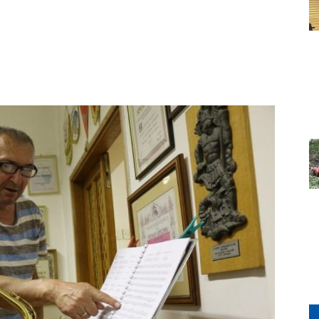
Grada
Orahovice