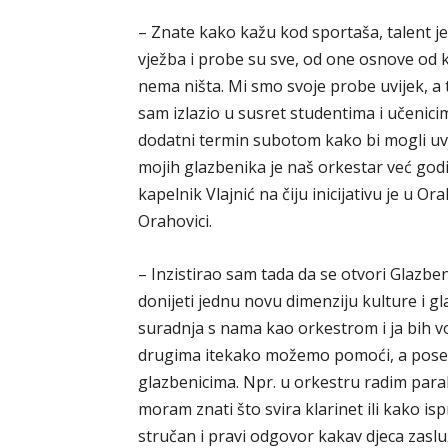
– Znate kako kažu kod sportaša, talent je 3
vježba i probe su sve, od one osnove od 
nema ništa. Mi smo svoje probe uvijek, a t
sam izlazio u susret studentima i učenicim
dodatni termin subotom kako bi mogli uv
mojih glazbenika je naš orkestar već god
kapelnik Vlajnić na čiju inicijativu je u 
Orahovici.
– Inzistirao sam tada da se otvori Glazb
donijeti jednu novu dimenziju kulture i gl
suradnja s nama kao orkestrom i ja bih vo
drugima itekako možemo pomoći, a pose
glazbenicima. Npr. u orkestru radim para
moram znati što svira klarinet ili kako isp
stručan i pravi odgovor kakav djeca zaslužu