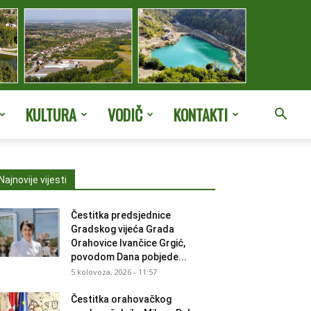
KULTURA
VODIČ
KONTAKTI
Najnovije vijesti
Čestitka predsjednice
Gradskog vijeća Grada
Orahovice Ivančice Grgić,
povodom Dana pobjede...
5 kolovoza, 2026 - 11:57
Čestitka orahovačkog