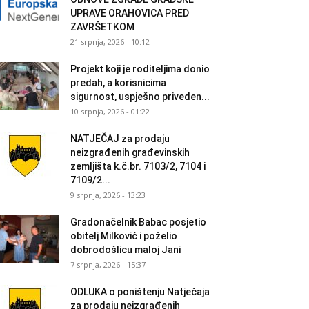
UPRAVE ORAHOVICA PRED
ZAVRŠETKOM
21 srpnja, 2026 - 10:12
Projekt koji je roditeljima donio
predah, a korisnicima
sigurnost, uspješno priveden...
10 srpnja, 2026 - 01:22
NATJEČAJ za prodaju
neizgrađenih građevinskih
zemljišta k.č.br. 7103/2, 7104 i
7109/2...
9 srpnja, 2026 - 13:23
Gradonačelnik Babac posjetio
obitelj Milković i poželio
dobrodošlicu maloj Jani
7 srpnja, 2026 - 15:37
ODLUKA o poništenju Natječaja
za prodaju neizgrađenih