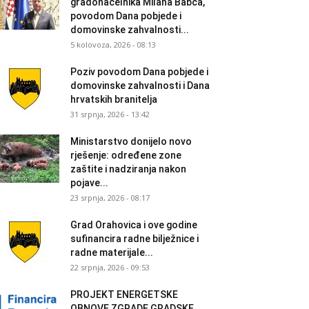
gradonačelnika Milana Babca,
povodom Dana pobjede i
domovinske zahvalnosti...
5 kolovoza, 2026 - 08:13
Poziv povodom Dana pobjede i
domovinske zahvalnosti i Dana
hrvatskih branitelja
31 srpnja, 2026 - 13:42
Ministarstvo donijelo novo
rješenje: određene zone
zaštite i nadziranja nakon
pojave...
23 srpnja, 2026 - 08:17
Grad Orahovica i ove godine
sufinancira radne bilježnice i
radne materijale...
22 srpnja, 2026 - 09:53
PROJEKT ENERGETSKE
OBNOVE ZGRADE GRADSKE