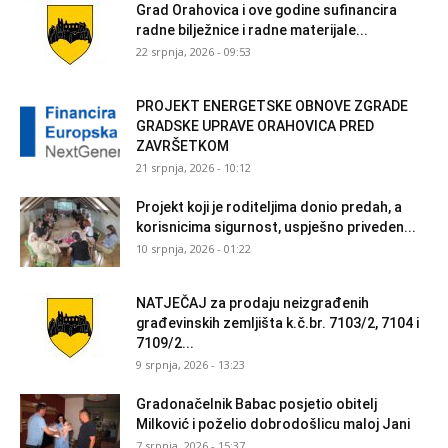
Grad Orahovica i ove godine sufinancira
radne bilježnice i radne materijale...
22 srpnja, 2026 - 09:53
PROJEKT ENERGETSKE OBNOVE ZGRADE
GRADSKE UPRAVE ORAHOVICA PRED
ZAVRŠETKOM
21 srpnja, 2026 - 10:12
Projekt koji je roditeljima donio predah, a
korisnicima sigurnost, uspješno priveden...
10 srpnja, 2026 - 01:22
NATJEČAJ za prodaju neizgrađenih
građevinskih zemljišta k.č.br. 7103/2, 7104 i
7109/2...
9 srpnja, 2026 - 13:23
Gradonačelnik Babac posjetio obitelj
Milković i poželio dobrodošlicu maloj Jani
7 srpnja, 2026 - 15:37