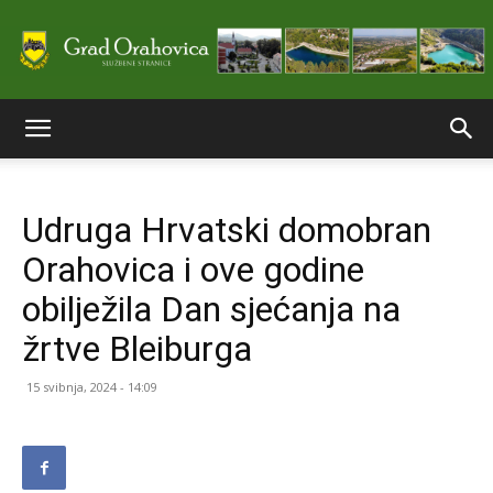
Službene
Udruga Hrvatski domobran
stranice
Orahovica i ove godine
obilježila Dan sjećanja na
Grada
žrtve Bleiburga
15 svibnja, 2024 - 14:09
Orahovice