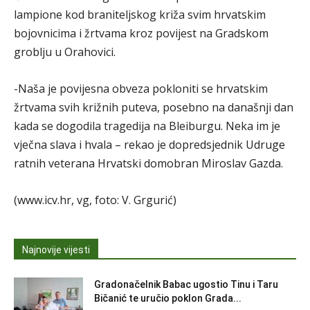
lampione kod braniteljskog križa svim hrvatskim
bojovnicima i žrtvama kroz povijest na Gradskom
groblju u Orahovici.
-Naša je povijesna obveza pokloniti se hrvatskim
žrtvama svih križnih puteva, posebno na današnji dan
kada se dogodila tragedija na Bleiburgu. Neka im je
vječna slava i hvala – rekao je dopredsjednik Udruge
ratnih veterana Hrvatski domobran Miroslav Gazda.
(www.icv.hr, vg, foto: V. Grgurić)
Najnovije vijesti
Gradonačelnik Babac ugostio Tinu i Taru
Bičanić te uručio poklon Grada...