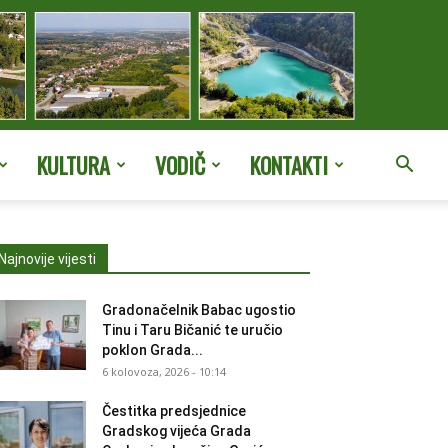
KULTURA
VODIČ
KONTAKTI
Najnovije vijesti
Gradonačelnik Babac ugostio
Tinu i Taru Bičanić te uručio
poklon Grada...
6 kolovoza, 2026 - 10:14
Čestitka predsjednice
Gradskog vijeća Grada