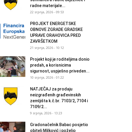
radne materijale...
22 srpnja, 2026 - 09:53
PROJEKT ENERGETSKE
OBNOVE ZGRADE GRADSKE
UPRAVE ORAHOVICA PRED
ZAVRŠETKOM
21 srpnja, 2026 - 10:12
Projekt koji je roditeljima donio
predah, a korisnicima
sigurnost, uspješno priveden...
10 srpnja, 2026 - 01:22
NATJEČAJ za prodaju
neizgrađenih građevinskih
zemljišta k.č.br. 7103/2, 7104 i
7109/2...
9 srpnja, 2026 - 13:23
Gradonačelnik Babac posjetio
obitelj Milković i poželio