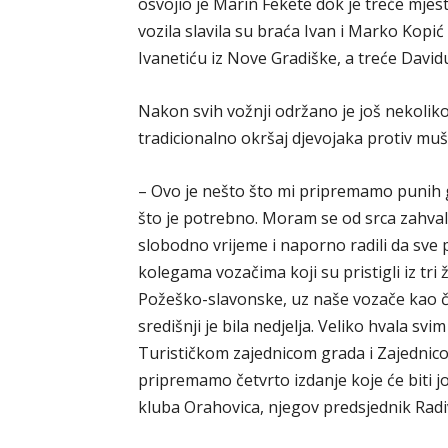
osvojio je Marin Fekete dok je treće mje
vozila slavila su braća Ivan i Marko Kopi
Ivanetiću iz Nove Gradiške, a treće David
Nakon svih vožnji održano je još nekoliko 
tradicionalno okršaj djevojaka protiv muš
– Ovo je nešto što mi pripremamo punih go
što je potrebno. Moram se od srca zahvali
slobodno vrijeme i naporno radili da sve 
kolegama vozačima koji su pristigli iz tr
Požeško-slavonske, uz naše vozače kao četv
središnji je bila nedjelja. Veliko hvala s
Turističkom zajednicom grada i Zajednic
pripremamo četvrto izdanje koje će biti jo
kluba Orahovica, njegov predsjednik Radiv