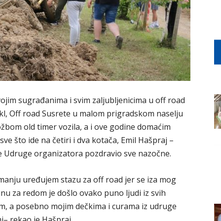
vojim sugrađanima i svim zaljubljenicima u off road
kl, Off road Susrete u malom prigradskom naselju
ložbom old timer vozila, a i ove godine domaćim
i sve što ide na četiri i dva kotača, Emil Hašpraj –
ime Udruge organizatora pozdravio sve nazočne.
manju uređujem stazu za off road jer se iza mog
inu za redom je došlo ovako puno ljudi iz svih
ujem, a posebno mojim dečkima i curama iz udruge
i– rekao je Hašpraj.