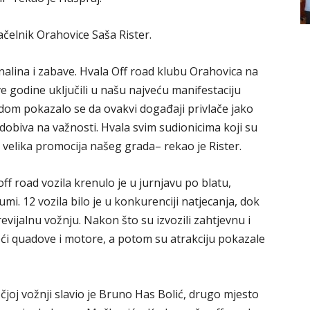
čelnik Orahovice Saša Rister.
alina i zabave. Hvala Off road klubu Orahovica na
ove godine uključili u našu najveću manifestaciju
dom pokazalo se da ovakvi događaji privlače jako
no dobiva na važnosti. Hvala svim sudionicima koji su
o velika promocija našeg grada– rekao je Rister.
ff road vozila krenulo je u jurnjavu po blatu,
i. 12 vozila bilo je u konkurenciji natjecanja, dok
evijalnu vožnju. Nakon što su izvozili zahtjevnu i
eći quadove i motore, a potom su atrakciju pokazale
čjoj vožnji slavio je Bruno Has Bolić, drugo mjesto