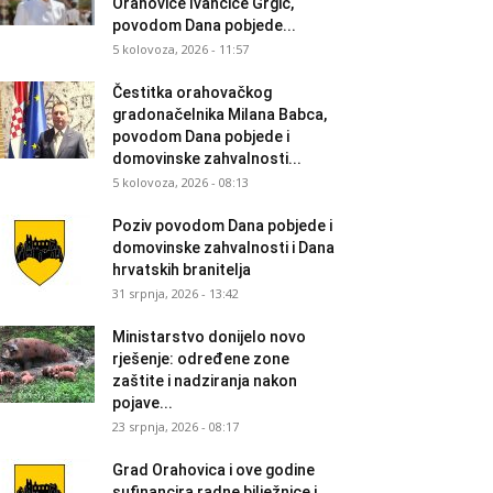
Orahovice Ivančice Grgić,
povodom Dana pobjede...
5 kolovoza, 2026 - 11:57
Čestitka orahovačkog
gradonačelnika Milana Babca,
povodom Dana pobjede i
domovinske zahvalnosti...
5 kolovoza, 2026 - 08:13
Poziv povodom Dana pobjede i
domovinske zahvalnosti i Dana
hrvatskih branitelja
31 srpnja, 2026 - 13:42
Ministarstvo donijelo novo
rješenje: određene zone
zaštite i nadziranja nakon
pojave...
23 srpnja, 2026 - 08:17
Grad Orahovica i ove godine
sufinancira radne bilježnice i