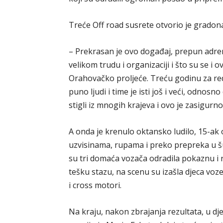
Treće Off road susrete otvorio je gradona
– Prekrasan je ovo događaj, prepun adren
velikom trudu i organizaciji i što su se i 
Orahovačko proljeće. Treću godinu za re
puno ljudi i time je isti još i veći, odnos
stigli iz mnogih krajeva i ovo je zasigurn
A onda je krenulo oktansko ludilo, 15-ak o
uzvisinama, rupama i preko prepreka u šum
su tri domaća vozača odradila pokaznu i r
tešku stazu, na scenu su izašla djeca voz
i cross motori.
Na kraju, nakon zbrajanja rezultata, u dje