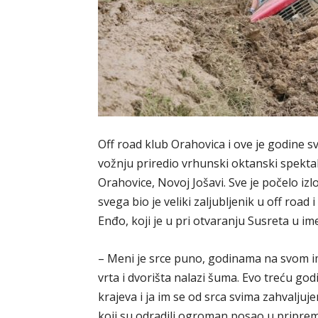
Off road klub Orahovica i ove je godine s
vožnju priredio vrhunski oktanski spekta
Orahovice, Novoj Jošavi. Sve je počelo iz
svega bio je veliki zaljubljenik u off road 
Enđo, koji je u pri otvaranju Susreta u 
– Meni je srce puno, godinama na svom i
vrta i dvorišta nalazi šuma. Evo treću god
krajeva i ja im se od srca svima zahvalj
koji su odradili ogroman posao u priprem