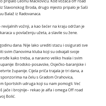
sto pripalo Leonu Mačkoviću. Kod vozača off road
ć iz Slavonskog Broda, drugo mjesto pripalo je Saši
uu Balaž iz Radovanaca.
revijalnih vožnji, a kao šećer na kraju održan je
karaca u povlačenju užeta, a slavile su žene.
dinu dana. Nije lako urediti stazu i osigurati sve
ti svim članovima kluba koji su odvajali svoje
prođe kako treba, a naravno veliko hvala i svim
i županije: Brodsko-posavske, Osječko-baranjske i
rte županije. Cijela priča trajala je tri dana, a
vim sponzorima na čelu s Gradom Orahovica,
om športskih udruga koji su nam pomogli. Već
š jače i brojnije– rekao je alfa i omega Off road
oj Bolić.