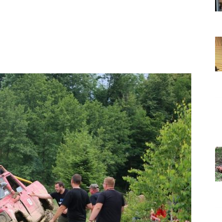
Grada
Orahovice