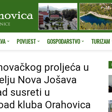
AVA
POVIJEST
GOSPODARSTVO
TURIZAM
Službene
hovačkog proljeća u
elju Nova Jošava
stranice
ad susreti u
road kluba Orahovica