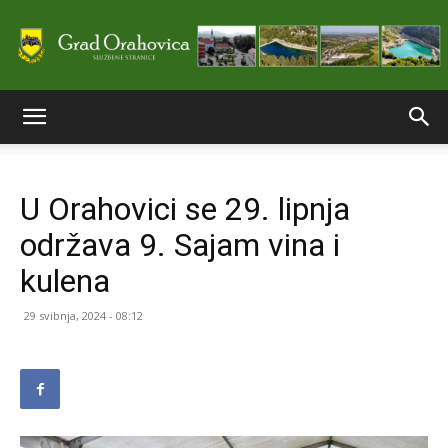
Službene
U Orahovici se 29. lipnja
stranice
održava 9. Sajam vina i
kulena
Grada
29 svibnja, 2024 - 08:12
Orahovice