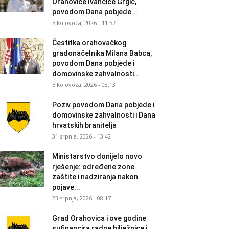
Orahovice Ivančice Grgić,
povodom Dana pobjede...
5 kolovoza, 2026 - 11:57
Čestitka orahovačkog
gradonačelnika Milana Babca,
povodom Dana pobjede i
domovinske zahvalnosti...
5 kolovoza, 2026 - 08:13
Poziv povodom Dana pobjede i
domovinske zahvalnosti i Dana
hrvatskih branitelja
31 srpnja, 2026 - 13:42
Ministarstvo donijelo novo
rješenje: određene zone
zaštite i nadziranja nakon
pojave...
23 srpnja, 2026 - 08:17
Grad Orahovica i ove godine
sufinancira radne bilježnice i