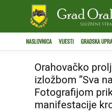
NASLOVNICA
VIJESTI
GRADSKA UPR
Orahovačko prol
izložbom ”Sva na
Fotografijom pri
manifestacije kr