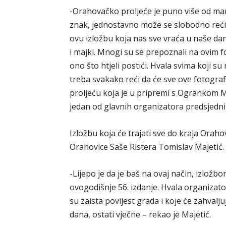
-Orahovačko proljeće je puno više od mani
znak, jednostavno može se slobodno reći 
ovu izložbu koja nas sve vraća u naše dane
i majki. Mnogi su se prepoznali na ovim foto
ono što htjeli postići. Hvala svima koji su
treba svakako reći da će sve ove fotograf
proljeću koja je u pripremi s Ogrankom M
jedan od glavnih organizatora predsjedn
Izložbu koja će trajati sve do kraja Orah
Orahovice Saše Ristera Tomislav Majetić.
-Lijepo je da je baš na ovaj način, izlož
ovogodišnje 56. izdanje. Hvala organizato
su zaista povijest grada i koje će zahvaljuj
dana, ostati vječne – rekao je Majetić.