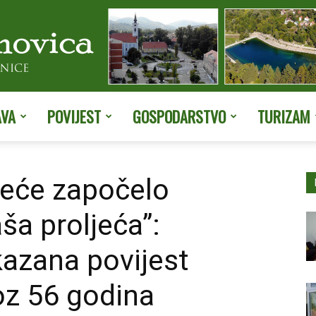
AVA
POVIJEST
GOSPODARSTVO
TURIZAM
Službene
jeće započelo
ša proljeća”:
stranice
kazana povijest
oz 56 godina