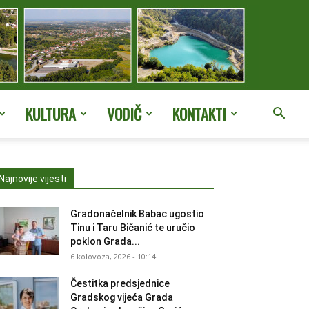
KULTURA
VODIČ
KONTAKTI
Najnovije vijesti
Gradonačelnik Babac ugostio
Tinu i Taru Bičanić te uručio
poklon Grada...
6 kolovoza, 2026 - 10:14
Čestitka predsjednice
Gradskog vijeća Grada