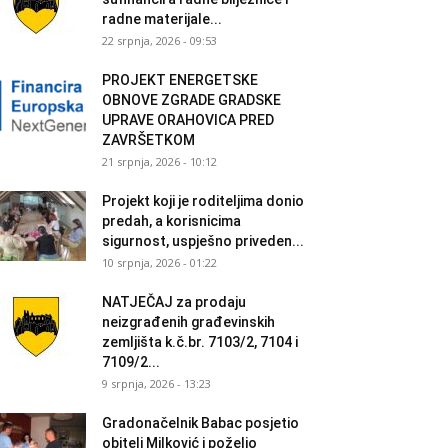
radne materijale...
22 srpnja, 2026 - 09:53
PROJEKT ENERGETSKE
OBNOVE ZGRADE GRADSKE
UPRAVE ORAHOVICA PRED
ZAVRŠETKOM
21 srpnja, 2026 - 10:12
Projekt koji je roditeljima donio
predah, a korisnicima
sigurnost, uspješno priveden...
10 srpnja, 2026 - 01:22
NATJEČAJ za prodaju
neizgrađenih građevinskih
zemljišta k.č.br. 7103/2, 7104 i
7109/2...
9 srpnja, 2026 - 13:23
Gradonačelnik Babac posjetio
obitelj Milković i poželio