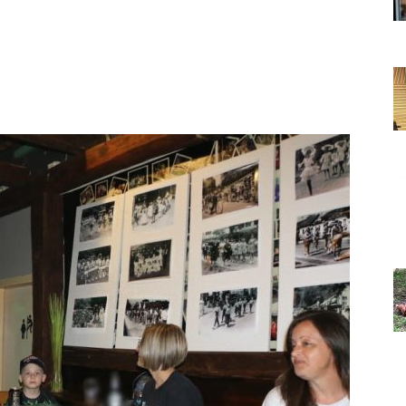
Grada
Orahovice