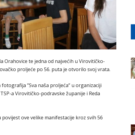
da Orahovice te jedna od najvećih u Virovitičko-
hovačko proljeće po 56. puta je otvorilo svoj vrata.
fotografija ”Sva naša proljeća” u organizaciji
PTSP-a Virovitičko-podravske županije i Reda
ju povijest ove velike manifestacije kroz svih 56