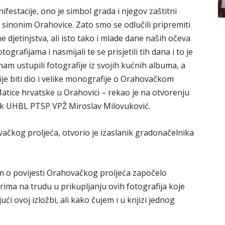
festacije, ono je simbol grada i njegov zaštitni
sinonim Orahovice. Zato smo se odlučili pripremiti
 djetinjstva, ali isto tako i mlade dane naših očeva
grafijama i nasmijali te se prisjetili tih dana i to je
 nam ustupili fotografije iz svojih kućnih albuma, a
ije biti dio i velike monografije o Orahovačkom
atice hrvatske u Orahovici – rekao je na otvorenju
ik UHBL PTSP VPŽ Miroslav Milovuković.
ovačkog proljeća, otvorio je izaslanik gradonačelnika
bom o povijesti Orahovačkog proljeća započelo
rima na trudu u prikupljanju ovih fotografija koje
ući ovoj izložbi, ali kako čujem i u knjizi jednog