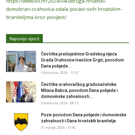
https://www.icv.hr/2024/04/udruga-hrvatski-
domobran-orahovica-odala-pocast-svih-hrvatskim-
braniteljima-kroz-povijest/
Najnovije vijesti
Čestitka predsjednice Gradskog vijeća
Grada Orahovice Ivančice Grgić, povodom
Dana pobjede...
5 kolovoza, 2026 - 11:57
Čestitka orahovačkog gradonačelnika
Milana Babca, povodom Dana pobjede i
domovinske zahvalnosti...
5 kolovoza, 2026 - 08:13
Poziv povodom Dana pobjede i domovinske
zahvalnosti i Dana hrvatskih branitelja
31 srpnja, 2026 - 13:42