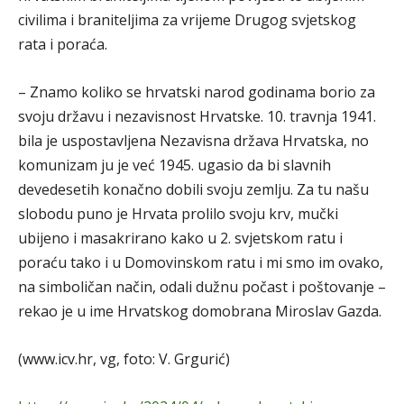
civilima i braniteljima za vrijeme Drugog svjetskog
rata i poraća.
– Znamo koliko se hrvatski narod godinama borio za
svoju državu i nezavisnost Hrvatske. 10. travnja 1941.
bila je uspostavljena Nezavisna država Hrvatska, no
komunizam ju je već 1945. ugasio da bi slavnih
devedesetih konačno dobili svoju zemlju. Za tu našu
slobodu puno je Hrvata prolilo svoju krv, mučki
ubijeno i masakrirano kako u 2. svjetskom ratu i
poraću tako i u Domovinskom ratu i mi smo im ovako,
na simboličan način, odali dužnu počast i poštovanje –
rekao je u ime Hrvatskog domobrana Miroslav Gazda.
(www.icv.hr, vg, foto: V. Grgurić)