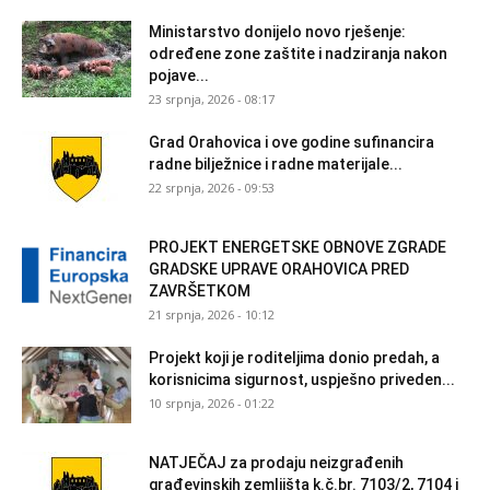
Ministarstvo donijelo novo rješenje:
određene zone zaštite i nadziranja nakon
pojave...
23 srpnja, 2026 - 08:17
Grad Orahovica i ove godine sufinancira
radne bilježnice i radne materijale...
22 srpnja, 2026 - 09:53
PROJEKT ENERGETSKE OBNOVE ZGRADE
GRADSKE UPRAVE ORAHOVICA PRED
ZAVRŠETKOM
21 srpnja, 2026 - 10:12
Projekt koji je roditeljima donio predah, a
korisnicima sigurnost, uspješno priveden...
10 srpnja, 2026 - 01:22
NATJEČAJ za prodaju neizgrađenih
građevinskih zemljišta k.č.br. 7103/2, 7104 i