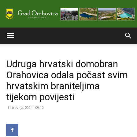
Službene
Udruga hrvatski domobran
stranice
Orahovica odala počast svim
hrvatskim braniteljima
Grada
tijekom povijesti
11 travnja, 2024 - 09:10
Orahovice