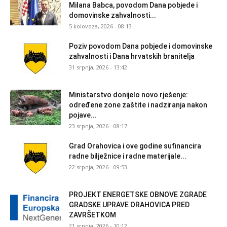
Milana Babca, povodom Dana pobjede i
domovinske zahvalnosti...
5 kolovoza, 2026 - 08:13
Poziv povodom Dana pobjede i domovinske
zahvalnosti i Dana hrvatskih branitelja
31 srpnja, 2026 - 13:42
Ministarstvo donijelo novo rješenje:
određene zone zaštite i nadziranja nakon
pojave...
23 srpnja, 2026 - 08:17
Grad Orahovica i ove godine sufinancira
radne bilježnice i radne materijale...
22 srpnja, 2026 - 09:53
PROJEKT ENERGETSKE OBNOVE ZGRADE
GRADSKE UPRAVE ORAHOVICA PRED
ZAVRŠETKOM
21 srpnja, 2026 - 10:12