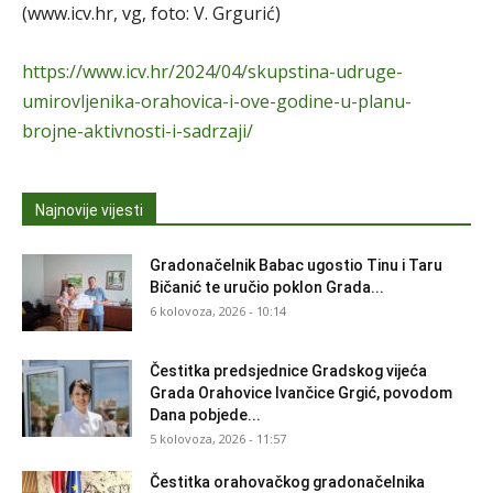
(www.icv.hr, vg, foto: V. Grgurić)
https://www.icv.hr/2024/04/skupstina-udruge-
umirovljenika-orahovica-i-ove-godine-u-planu-
brojne-aktivnosti-i-sadrzaji/
Najnovije vijesti
Gradonačelnik Babac ugostio Tinu i Taru
Bičanić te uručio poklon Grada...
6 kolovoza, 2026 - 10:14
Čestitka predsjednice Gradskog vijeća
Grada Orahovice Ivančice Grgić, povodom
Dana pobjede...
5 kolovoza, 2026 - 11:57
Čestitka orahovačkog gradonačelnika