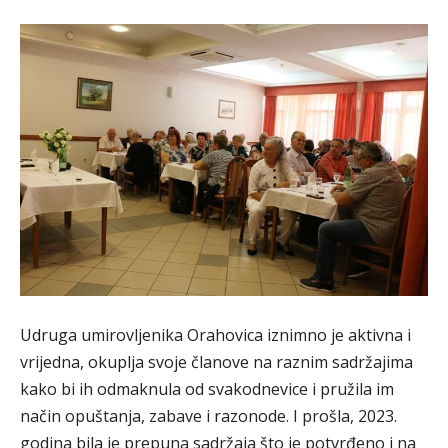
Udruga umirovljenika Orahovica iznimno je aktivna i
vrijedna, okuplja svoje članove na raznim sadržajima
kako bi ih odmaknula od svakodnevice i pružila im
način opuštanja, zabave i razonode. I prošla, 2023.
godina bila je prepuna sadržaja što je potvrđeno i na