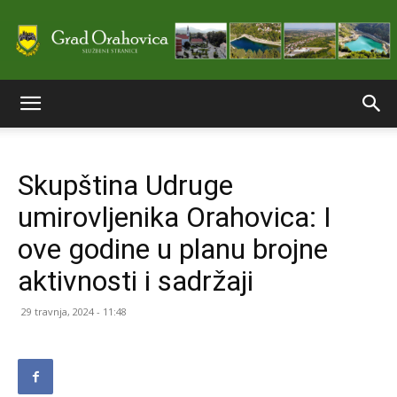
Službene
Skupština Udruge
stranice
umirovljenika Orahovica: I
ove godine u planu brojne
Grada
aktivnosti i sadržaji
29 travnja, 2024 - 11:48
Orahovice