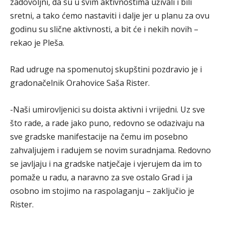
zadovoljni, da su u svim aktivnostima uživali i bili
sretni, a tako ćemo nastaviti i dalje jer u planu za ovu
godinu su slične aktivnosti, a bit će i nekih novih –
rekao je Pleša.
Rad udruge na spomenutoj skupštini pozdravio je i
gradonačelnik Orahovice Saša Rister.
-Naši umirovljenici su doista aktivni i vrijedni. Uz sve
što rade, a rade jako puno, redovno se odazivaju na
sve gradske manifestacije na čemu im posebno
zahvaljujem i radujem se novim suradnjama. Redovno
se javljaju i na gradske natječaje i vjerujem da im to
pomaže u radu, a naravno za sve ostalo Grad i ja
osobno im stojimo na raspolaganju – zaključio je
Rister.