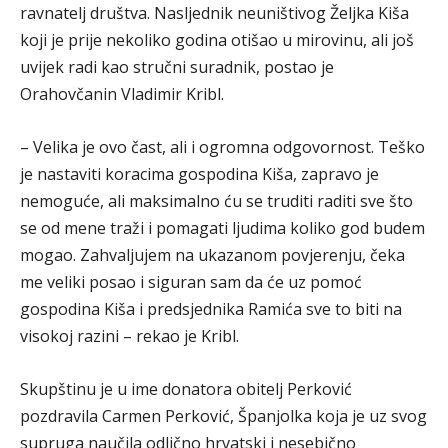
ravnatelj društva. Nasljednik neuništivog Željka Kiša
koji je prije nekoliko godina otišao u mirovinu, ali još
uvijek radi kao stručni suradnik, postao je
Orahovčanin Vladimir Kribl.
– Velika je ovo čast, ali i ogromna odgovornost. Teško
je nastaviti koracima gospodina Kiša, zapravo je
nemoguće, ali maksimalno ću se truditi raditi sve što
se od mene traži i pomagati ljudima koliko god budem
mogao. Zahvaljujem na ukazanom povjerenju, čeka
me veliki posao i siguran sam da će uz pomoć
gospodina Kiša i predsjednika Ramića sve to biti na
visokoj razini – rekao je Kribl.
Skupštinu je u ime donatora obitelj Perković
pozdravila Carmen Perković, Španjolka koja je uz svog
supruga naučila odlično hrvatski i nesebično