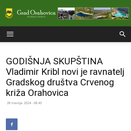
Službene
GODIŠNJA SKUPŠTINA
stranice
Vladimir Kribl novi je ravnatelj
Gradskog društva Crvenog
Grada
križa Orahovica
28 travnja, 2024 - 08:43
Orahovice