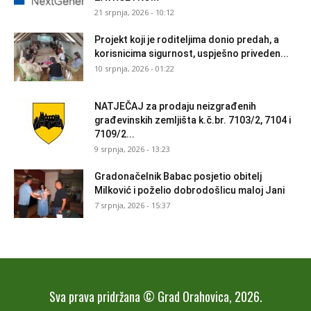
21 srpnja, 2026 - 10:12
Projekt koji je roditeljima donio predah, a
korisnicima sigurnost, uspješno priveden...
10 srpnja, 2026 - 01:22
NATJEČAJ za prodaju neizgrađenih
građevinskih zemljišta k.č.br. 7103/2, 7104 i
7109/2...
9 srpnja, 2026 - 13:23
Gradonačelnik Babac posjetio obitelj
Milković i poželio dobrodošlicu maloj Jani
7 srpnja, 2026 - 15:37
Sva prava pridržana © Grad Orahovica, 2026.