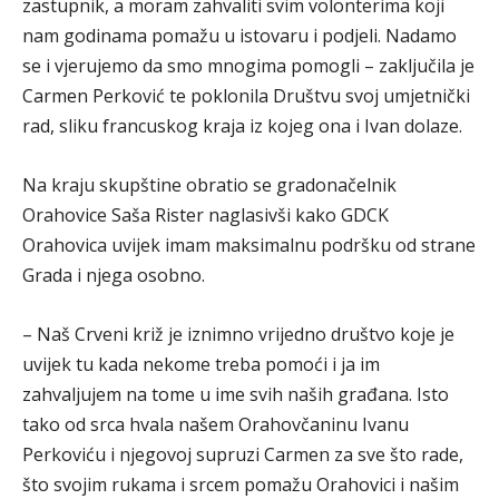
zastupnik, a moram zahvaliti svim volonterima koji
nam godinama pomažu u istovaru i podjeli. Nadamo
se i vjerujemo da smo mnogima pomogli – zaključila je
Carmen Perković te poklonila Društvu svoj umjetnički
rad, sliku francuskog kraja iz kojeg ona i Ivan dolaze.
Na kraju skupštine obratio se gradonačelnik
Orahovice Saša Rister naglasivši kako GDCK
Orahovica uvijek imam maksimalnu podršku od strane
Grada i njega osobno.
– Naš Crveni križ je iznimno vrijedno društvo koje je
uvijek tu kada nekome treba pomoći i ja im
zahvaljujem na tome u ime svih naših građana. Isto
tako od srca hvala našem Orahovčaninu Ivanu
Perkoviću i njegovoj supruzi Carmen za sve što rade,
što svojim rukama i srcem pomažu Orahovici i našim