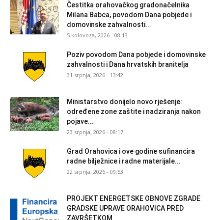
Čestitka orahovačkog gradonačelnika
Milana Babca, povodom Dana pobjede i
domovinske zahvalnosti...
5 kolovoza, 2026 - 08:13
Poziv povodom Dana pobjede i domovinske
zahvalnosti i Dana hrvatskih branitelja
31 srpnja, 2026 - 13:42
Ministarstvo donijelo novo rješenje:
određene zone zaštite i nadziranja nakon
pojave...
23 srpnja, 2026 - 08:17
Grad Orahovica i ove godine sufinancira
radne bilježnice i radne materijale...
22 srpnja, 2026 - 09:53
PROJEKT ENERGETSKE OBNOVE ZGRADE
GRADSKE UPRAVE ORAHOVICA PRED
ZAVRŠETKOM