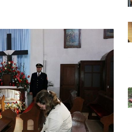
Grada
Orahovice