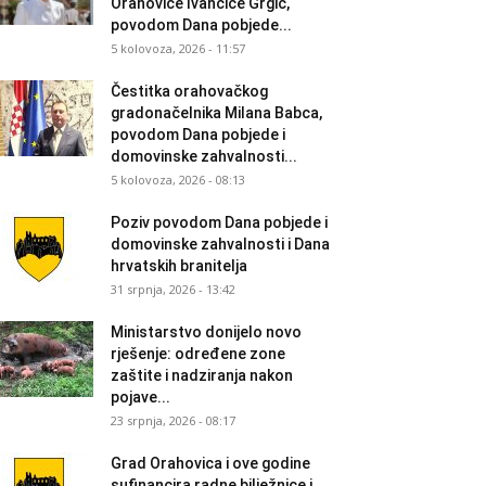
Orahovice Ivančice Grgić,
povodom Dana pobjede...
5 kolovoza, 2026 - 11:57
Čestitka orahovačkog
gradonačelnika Milana Babca,
povodom Dana pobjede i
domovinske zahvalnosti...
5 kolovoza, 2026 - 08:13
Poziv povodom Dana pobjede i
domovinske zahvalnosti i Dana
hrvatskih branitelja
31 srpnja, 2026 - 13:42
Ministarstvo donijelo novo
rješenje: određene zone
zaštite i nadziranja nakon
pojave...
23 srpnja, 2026 - 08:17
Grad Orahovica i ove godine
sufinancira radne bilježnice i