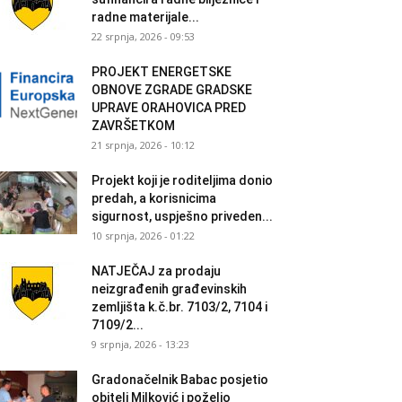
radne materijale...
22 srpnja, 2026 - 09:53
PROJEKT ENERGETSKE
OBNOVE ZGRADE GRADSKE
UPRAVE ORAHOVICA PRED
ZAVRŠETKOM
21 srpnja, 2026 - 10:12
Projekt koji je roditeljima donio
predah, a korisnicima
sigurnost, uspješno priveden...
10 srpnja, 2026 - 01:22
NATJEČAJ za prodaju
neizgrađenih građevinskih
zemljišta k.č.br. 7103/2, 7104 i
7109/2...
9 srpnja, 2026 - 13:23
Gradonačelnik Babac posjetio
obitelj Milković i poželio