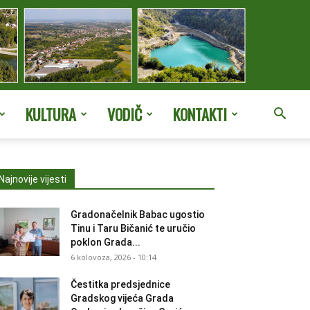
KULTURA
VODIČ
KONTAKTI
Najnovije vijesti
Gradonačelnik Babac ugostio
Tinu i Taru Bičanić te uručio
poklon Grada...
6 kolovoza, 2026 - 10:14
Čestitka predsjednice
Gradskog vijeća Grada