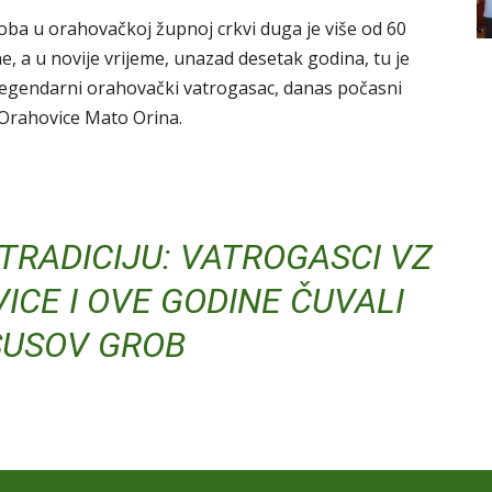
oba u orahovačkoj župnoj crkvi duga je više od 60
, a u novije vrijeme, unazad desetak godina, tu je
legendarni orahovački vatrogasac, danas počasni
Orahovice Mato Orina.
TRADICIJU: VATROGASCI VZ
CE I OVE GODINE ČUVALI
SUSOV GROB