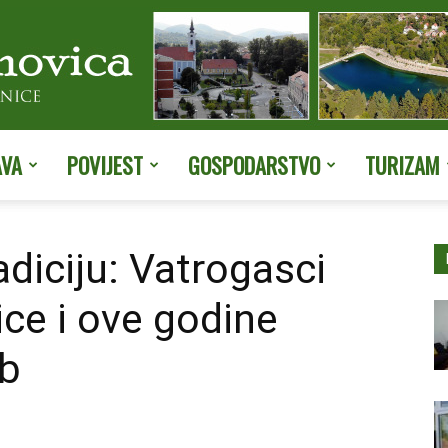
AVA
POVIJEST
GOSPODARSTVO
TURIZAM
Službene
adiciju: Vatrogasci
ce i ove godine
stranice
ob