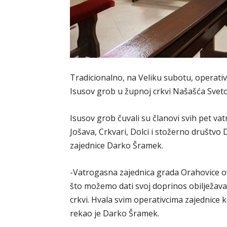
Tradicionalno, na Veliku subotu, operati
Isusov grob u župnoj crkvi Našašća Sveto
Isusov grob čuvali su članovi svih pet va
Jošava, Crkvari, Dolci i stožerno društvo
zajednice Darko Šramek.
-Vatrogasna zajednica grada Orahovice ova
što možemo dati svoj doprinos obilježav
crkvi. Hvala svim operativcima zajednice k
rekao je Darko Šramek.