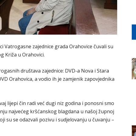
vci Vatrogasne zajednice grada Orahovice čuvali su
g Križa u Orahovici.
trogasnih društava zajednice: DVD-a Nova i Stara
 DVD Orahovica, a vodio ih je zamjenik zapovjednika
j lijepi čin radi već dugi niz godina i ponosni smo
anju najvećeg kršćanskog blagdana u našoj župnoj
oji su se odazvali pozivu i sudjelovanju u čuvanju –