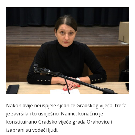
Nakon dvije neuspjele sjednice Gradskog vijeća, treća
je završila i to uspješno. Naime, konačno je
konstituirano Gradsko vijeće grada Orahovice i
izabrani su vodeći ljudi.