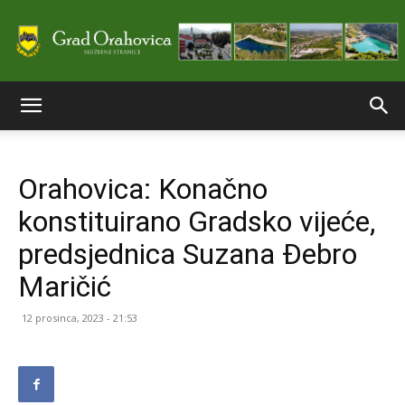
Službene
Orahovica: Konačno
stranice
konstituirano Gradsko vijeće,
predsjednica Suzana Đebro
Grada
Maričić
12 prosinca, 2023 - 21:53
Orahovice