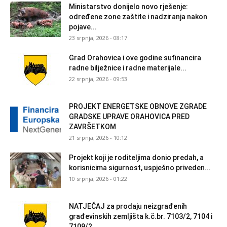
Ministarstvo donijelo novo rješenje:
određene zone zaštite i nadziranja nakon
pojave...
23 srpnja, 2026 - 08:17
Grad Orahovica i ove godine sufinancira
radne bilježnice i radne materijale...
22 srpnja, 2026 - 09:53
PROJEKT ENERGETSKE OBNOVE ZGRADE
GRADSKE UPRAVE ORAHOVICA PRED
ZAVRŠETKOM
21 srpnja, 2026 - 10:12
Projekt koji je roditeljima donio predah, a
korisnicima sigurnost, uspješno priveden...
10 srpnja, 2026 - 01:22
NATJEČAJ za prodaju neizgrađenih
građevinskih zemljišta k.č.br. 7103/2, 7104 i
7109/2...