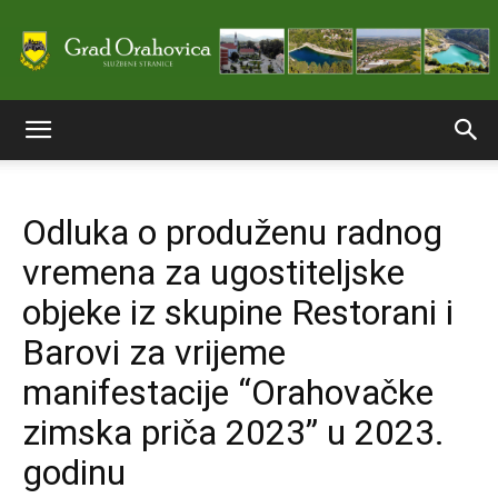
Službene
Odluka o produženu radnog
stranice
vremena za ugostiteljske
objeke iz skupine Restorani i
Grada
Barovi za vrijeme
manifestacije “Orahovačke
zimska priča 2023” u 2023.
Orahovice
godinu