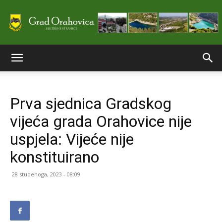
Službene
Prva sjednica Gradskog
stranice
vijeća grada Orahovice nije
uspjela: Vijeće nije
Grada
konstituirano
28 studenoga, 2023 - 08:09
Orahovice