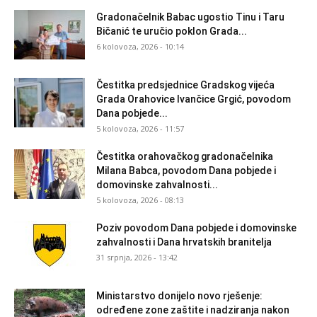
Gradonačelnik Babac ugostio Tinu i Taru
Bičanić te uručio poklon Grada...
6 kolovoza, 2026 - 10:14
Čestitka predsjednice Gradskog vijeća
Grada Orahovice Ivančice Grgić, povodom
Dana pobjede...
5 kolovoza, 2026 - 11:57
Čestitka orahovačkog gradonačelnika
Milana Babca, povodom Dana pobjede i
domovinske zahvalnosti...
5 kolovoza, 2026 - 08:13
Poziv povodom Dana pobjede i domovinske
zahvalnosti i Dana hrvatskih branitelja
31 srpnja, 2026 - 13:42
Ministarstvo donijelo novo rješenje:
određene zone zaštite i nadziranja nakon