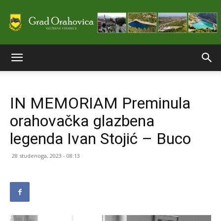
Službene
IN MEMORIAM Preminula
stranice
orahovačka glazbena
legenda Ivan Stojić – Buco
Grada
28 studenoga, 2023 - 08:13
Orahovice