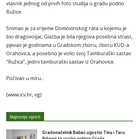
vlasnik jednog od prvih foto studija u gradu podno
Ružice.
Snimao je za vrijeme Domovinskog rata u kojemu je
bio dragovoljac. Glazba je bila njegova posebna strast,
pjevao je godinama u Gradskom zboru, zboru KUD-a
Orahovica, a posebno je volio svoj Tamburaški sastav
“Ružica”, jedini tamburaški sastav iz Orahovice.
Počivao u miru…
(www.icv.hr, vg)
Najnovije vijesti
Gradonačelnik Babac ugostio Tinu i Taru
Bičanić te uručio poklon Grada...