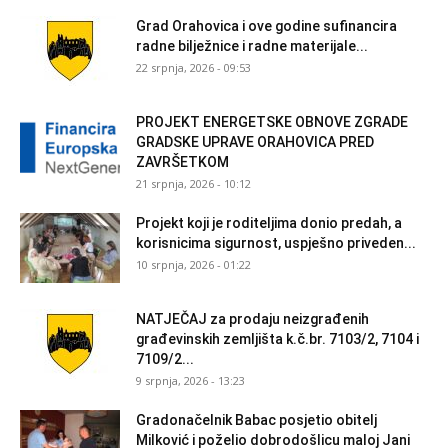
Grad Orahovica i ove godine sufinancira
radne bilježnice i radne materijale...
22 srpnja, 2026 - 09:53
PROJEKT ENERGETSKE OBNOVE ZGRADE
GRADSKE UPRAVE ORAHOVICA PRED
ZAVRŠETKOM
21 srpnja, 2026 - 10:12
Projekt koji je roditeljima donio predah, a
korisnicima sigurnost, uspješno priveden...
10 srpnja, 2026 - 01:22
NATJEČAJ za prodaju neizgrađenih
građevinskih zemljišta k.č.br. 7103/2, 7104 i
7109/2...
9 srpnja, 2026 - 13:23
Gradonačelnik Babac posjetio obitelj
Milković i poželio dobrodošlicu maloj Jani