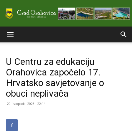
Službene
U Centru za edukaciju
stranice
Orahovica započelo 17.
Hrvatsko savjetovanje o
Grada
obuci neplivača
20 listopada, 2023 - 22:14
Orahovice