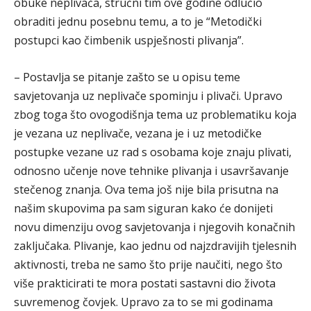
obuke neplivača, stručni tim ove godine odlučio
obraditi jednu posebnu temu, a to je “Metodički
postupci kao čimbenik uspješnosti plivanja”.
– Postavlja se pitanje zašto se u opisu teme
savjetovanja uz neplivače spominju i plivači. Upravo
zbog toga što ovogodišnja tema uz problematiku koja
je vezana uz neplivače, vezana je i uz metodičke
postupke vezane uz rad s osobama koje znaju plivati,
odnosno učenje nove tehnike plivanja i usavršavanje
stečenog znanja. Ova tema još nije bila prisutna na
našim skupovima pa sam siguran kako će donijeti
novu dimenziju ovog savjetovanja i njegovih konačnih
zaključaka. Plivanje, kao jednu od najzdravijih tjelesnih
aktivnosti, treba ne samo što prije naučiti, nego što
više prakticirati te mora postati sastavni dio života
suvremenog čovjek. Upravo za to se mi godinama