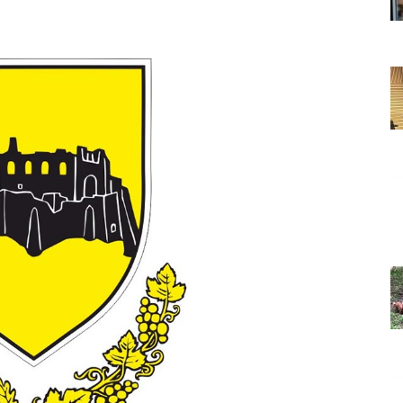
Grada
Orahovice