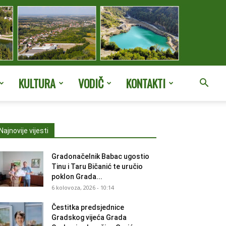
KULTURA
VODIČ
KONTAKTI
Najnovije vijesti
Gradonačelnik Babac ugostio
Tinu i Taru Bičanić te uručio
poklon Grada...
6 kolovoza, 2026 - 10:14
Čestitka predsjednice
Gradskog vijeća Grada