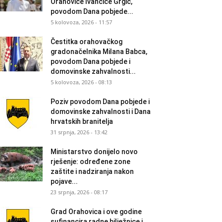
Orahovice Ivančice Grgić,
povodom Dana pobjede...
5 kolovoza, 2026 - 11:57
Čestitka orahovačkog
gradonačelnika Milana Babca,
povodom Dana pobjede i
domovinske zahvalnosti...
5 kolovoza, 2026 - 08:13
Poziv povodom Dana pobjede i
domovinske zahvalnosti i Dana
hrvatskih branitelja
31 srpnja, 2026 - 13:42
Ministarstvo donijelo novo
rješenje: određene zone
zaštite i nadziranja nakon
pojave...
23 srpnja, 2026 - 08:17
Grad Orahovica i ove godine
sufinancira radne bilježnice i