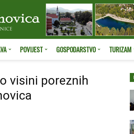
AVA
POVIJEST
GOSPODARSTVO
TURIZAM
Službene
o visini poreznih
hovica
stranice