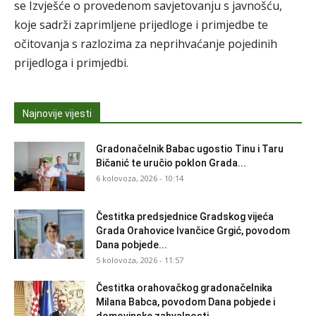
se Izvješće o provedenom savjetovanju s javnošću,
koje sadrži zaprimljene prijedloge i primjedbe te
očitovanja s razlozima za neprihvaćanje pojedinih
prijedloga i primjedbi.
Najnovije vijesti
Gradonačelnik Babac ugostio Tinu i Taru
Bičanić te uručio poklon Grada...
6 kolovoza, 2026 - 10:14
Čestitka predsjednice Gradskog vijeća
Grada Orahovice Ivančice Grgić, povodom
Dana pobjede...
5 kolovoza, 2026 - 11:57
Čestitka orahovačkog gradonačelnika
Milana Babca, povodom Dana pobjede i
domovinske zahvalnosti...