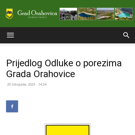
Službene
Prijedlog Odluke o porezima
stranice
Grada Orahovice
20 listopada, 2023 - 14:24
Grada
Orahovice