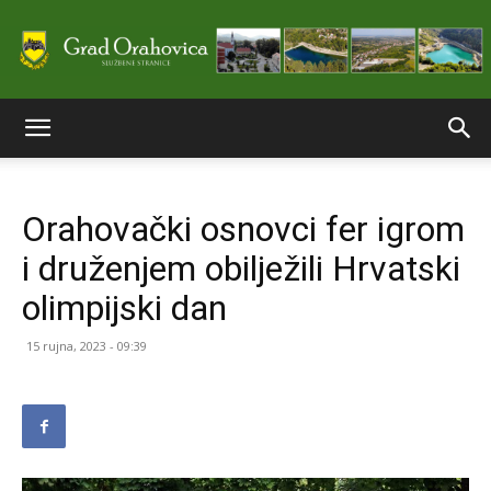
Službene
Orahovački osnovci fer igrom
stranice
i druženjem obilježili Hrvatski
olimpijski dan
Grada
15 rujna, 2023 - 09:39
Orahovice