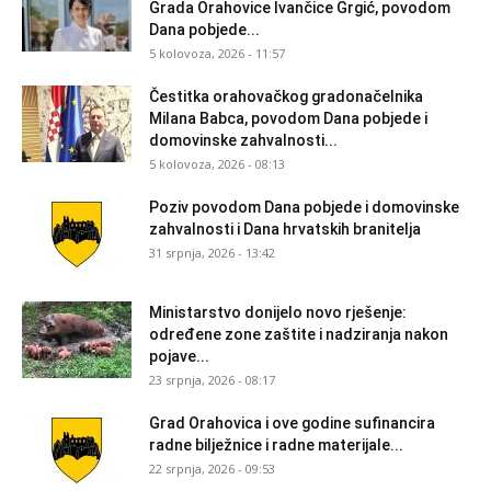
Grada Orahovice Ivančice Grgić, povodom
Dana pobjede...
5 kolovoza, 2026 - 11:57
Čestitka orahovačkog gradonačelnika
Milana Babca, povodom Dana pobjede i
domovinske zahvalnosti...
5 kolovoza, 2026 - 08:13
Poziv povodom Dana pobjede i domovinske
zahvalnosti i Dana hrvatskih branitelja
31 srpnja, 2026 - 13:42
Ministarstvo donijelo novo rješenje:
određene zone zaštite i nadziranja nakon
pojave...
23 srpnja, 2026 - 08:17
Grad Orahovica i ove godine sufinancira
radne bilježnice i radne materijale...
22 srpnja, 2026 - 09:53