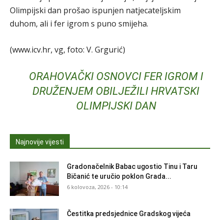
Olimpijski dan prošao ispunjen natjecateljskim
duhom, ali i fer igrom s puno smijeha.
(www.icv.hr, vg, foto: V. Grgurić)
ORAHOVAČKI OSNOVCI FER IGROM I
DRUŽENJEM OBILJEŽILI HRVATSKI
OLIMPIJSKI DAN
Najnovije vijesti
Gradonačelnik Babac ugostio Tinu i Taru
Bičanić te uručio poklon Grada...
6 kolovoza, 2026 - 10:14
Čestitka predsjednice Gradskog vijeća