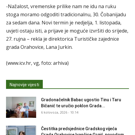
-Nažalost, vremenske prilike nam ne idu na ruku
stoga moramo odgoditi tradicionalnu, 30. Čobanijadu
za sedam dana. Novi termin je nedjelja, 1. listopada,
uvjeti ostaju isti, a prijave je moguće izvršiti do srijede,
27. rujna – rekla je direktorica Turističke zajednice
grada Orahovice, Lana Jurkin.
(www.icv.hr, vg, foto: arhiva)
Najnovije vijesti
Gradonačelnik Babac ugostio Tinu i Taru
Bičanić te uručio poklon Grada...
6 kolovoza, 2026 - 10:14
Čestitka predsjednice Gradskog vijeća
Grada Orahovice Ivančice Grgić, povodom