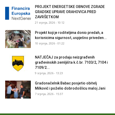
PROJEKT ENERGETSKE OBNOVE ZGRADE
GRADSKE UPRAVE ORAHOVICA PRED
ZAVRŠETKOM
21 srpnja, 2026 - 10:12
Projekt koji je roditeljima donio predah, a
korisnicima sigurnost, uspješno priveden...
10 srpnja, 2026 - 01:22
NATJEČAJ za prodaju neizgrađenih
građevinskih zemljišta k.č.br. 7103/2, 7104 i
7109/2...
9 srpnja, 2026 - 13:23
Gradonačelnik Babac posjetio obitelj
Milković i poželio dobrodošlicu maloj Jani
7 srpnja, 2026 - 15:37