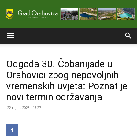
Službene
Odgoda 30. Čobanijade u
stranice
Orahovici zbog nepovoljnih
vremenskih uvjeta: Poznat je
Grada
novi termin održavanja
22 rujna, 2023 - 13:27
Orahovice