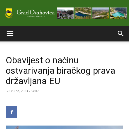
Službene
Obavijest o načinu
stranice
ostvarivanja biračkog prava
državljana EU
Grada
28 rujna, 2023 - 14:07
Orahovice