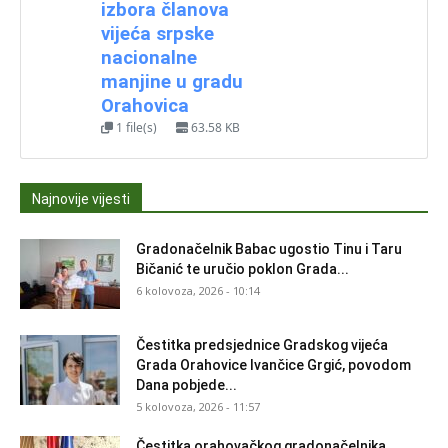
izbora članova
vijeća srpske
nacionalne
manjine u gradu
Orahovica
1 file(s)
63.58 KB
Najnovije vijesti
Gradonačelnik Babac ugostio Tinu i Taru
Bičanić te uručio poklon Grada...
6 kolovoza, 2026 - 10:14
Čestitka predsjednice Gradskog vijeća
Grada Orahovice Ivančice Grgić, povodom
Dana pobjede...
5 kolovoza, 2026 - 11:57
Čestitka orahovačkog gradonačelnika