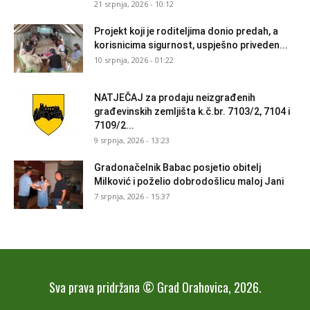
21 srpnja, 2026 - 10:12
Projekt koji je roditeljima donio predah, a
korisnicima sigurnost, uspješno priveden...
10 srpnja, 2026 - 01:22
NATJEČAJ za prodaju neizgrađenih
građevinskih zemljišta k.č.br. 7103/2, 7104 i
7109/2...
9 srpnja, 2026 - 13:23
Gradonačelnik Babac posjetio obitelj
Milković i poželio dobrodošlicu maloj Jani
7 srpnja, 2026 - 15:37
Sva prava pridržana © Grad Orahovica, 2026.