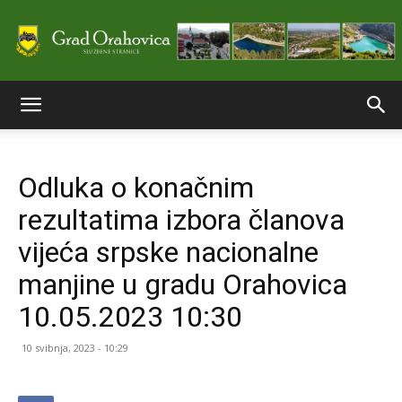
Službene
Odluka o konačnim
stranice
rezultatima izbora članova
vijeća srpske nacionalne
Grada
manjine u gradu Orahovica
10.05.2023 10:30
Orahovice
10 svibnja, 2023 - 10:29