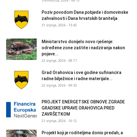
5 kolovoza, 2026 - 08:13
Poziv povodom Dana pobjede i domovinske
zahvalnosti i Dana hrvatskih branitelja
31 srpnja, 2026 - 13:42
Ministarstvo donijelo novo rješenje:
određene zone zaštite i nadziranja nakon
pojave...
23 srpnja, 2026 - 08:17
Grad Orahovica i ove godine sufinancira
radne bilježnice i radne materijale...
22 srpnja, 2026 - 09:53
PROJEKT ENERGETSKE OBNOVE ZGRADE
GRADSKE UPRAVE ORAHOVICA PRED
ZAVRŠETKOM
21 srpnja, 2026 - 10:12
Projekt koji je roditeljima donio predah, a