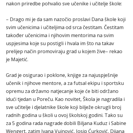
nakon priredbe pohvalio sve učenike i učitelje škole:
– Drago mi je da sam nazočio proslavi Dana škole koji
svim učenicima i učiteljima od srca čestitam. Čestitam
također učenicima i njihovim mentorima na svim
uspjesima koje su postigli i hvala im što na takav
prelijep način promoviraju grad u kojem žive– rekao
je Majetić.
Grad je osigurao i poklone, knjige za najuspješnije
učenik i njihove mentore, a za futsal ekipu i sportsku
opremu za državno natjecanje koje će biti održano
idući tjedan u Poreču. Kao novitet, Škola je nagradila i
sve učitelje i djelatnike škole koji bilježe okrugli broj
radnih godina u školi u ovoj školskoj godini. Tako su
za 5 godina rada nagrade dobili Biljana Kuduz i Sabine
Wengert, zatim Ivana Vujnović, Josip Ćurković, Dijana