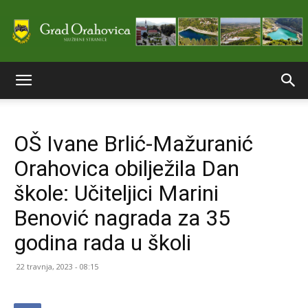
Službene
OŠ Ivane Brlić-Mažuranić
stranice
Orahovica obilježila Dan
škole: Učiteljici Marini
Grada
Benović nagrada za 35
godina rada u školi
Orahovice
22 travnja, 2023 - 08:15