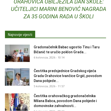
ORAHOVICA OBILJEŽILA DAN ŠKOLE:
UČITELJICI MARINI BENOVIĆ NAGRADA
ZA 35 GODINA RADA U ŠKOLI
Najnovije vijesti
Gradonačelnik Babac ugostio Tinu i Taru
Bičanić te uručio poklon Grada...
6 kolovoza, 2026 - 10:14
Čestitka predsjednice Gradskog vijeća
Grada Orahovice Ivančice Grgić, povodom
Dana pobjede...
5 kolovoza, 2026 - 11:57
Čestitka orahovačkog gradonačelnika
Milana Babca, povodom Dana pobjede i
domovinske zahvalnosti...