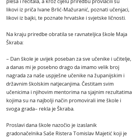
plesa i recitala, a kroz cijelu priredbu provlačili su
likovi iz priča Ivane Brlić-Mažuranić, poznati učenjaci,
likovi iz bajki, te poznate hrvatske i svjetske ličnosti.
Na kraju priredbe obratila se ravnateljica škole Maja
Škraba:
– Dan škole je uvijek poseban za sve učenike i učitelje,
a danas mi je posebno drago da imamo velik broj
nagrada za naše uspješne učenike na županijskim i
državnim školskim natjecanjima. Čestitam svim
učenicima i njihovim mentorima na sjajnim rezultatima
kojima su na najbolji način promovirali ime škole i
svoga grada– rekla je Škraba.
Proslavi dana škole nazočio je izaslanik
gradonačelnika Saše Ristera Tomislav Majetić koji je