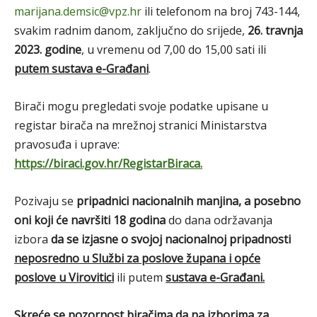
marijana.demsic@vpz.hr
ili telefonom na broj 743-144,
svakim radnim danom, zaključno do srijede,
26. travnja
2023. godine
, u vremenu od 7,00 do 15,00 sati ili
putem sustava e-Građani
.
Birači mogu pregledati svoje podatke upisane u
registar birača na mrežnoj stranici Ministarstva
pravosuđa i uprave:
https://biraci.gov.hr/RegistarBiraca.
Pozivaju se
pripadnici nacionalnih manjina, a posebno
oni koji će navršiti 18 godina
do dana održavanja
izbora
da se izjasne o svojoj nacionalnoj pripadnosti
neposredno u Službi za poslove župana i opće
poslove u Virovitici
ili putem
sustava e-Građani.
Skreće se pozornost biračima da na izborima za