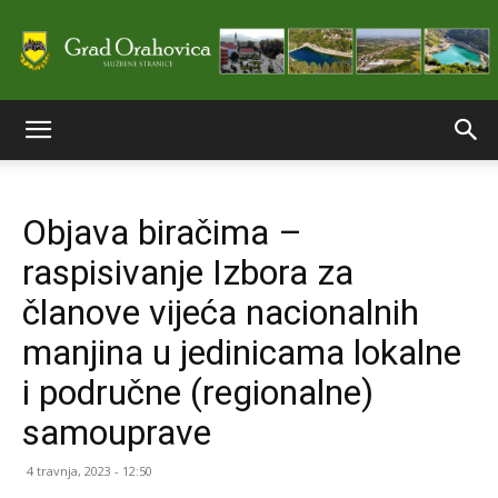
Službene
Objava biračima –
stranice
raspisivanje Izbora za
članove vijeća nacionalnih
Grada
manjina u jedinicama lokalne
i područne (regionalne)
samouprave
Orahovice
4 travnja, 2023 - 12:50