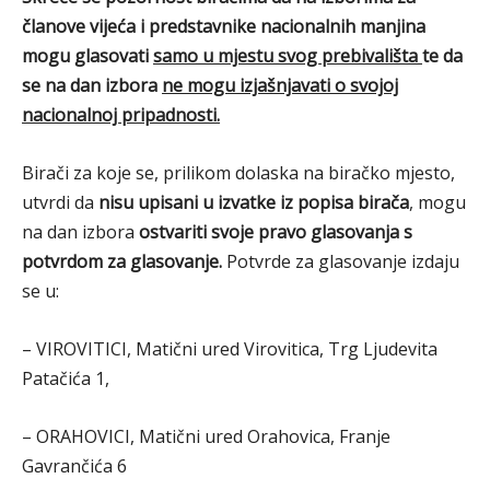
članove vijeća i predstavnike nacionalnih manjina
mogu glasovati
samo u mjestu svog prebivališta
te da
se na dan izbora
ne mogu izjašnjavati o svojoj
nacionalnoj pripadnosti.
Birači za koje se, prilikom dolaska na biračko mjesto,
utvrdi da
nisu upisani u izvatke iz popisa birača
, mogu
na dan izbora
ostvariti svoje pravo glasovanja s
potvrdom za glasovanje.
Potvrde za glasovanje izdaju
se u:
– VIROVITICI, Matični ured Virovitica, Trg Ljudevita
Patačića 1,
– ORAHOVICI, Matični ured Orahovica, Franje
Gavrančića 6