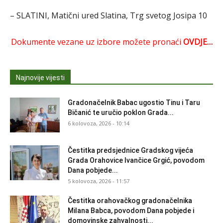
– SLATINI, Matični ured Slatina, Trg svetog Josipa 10
Dokumente vezane uz izbore možete pronaći
OVDJE…
Najnovije vijesti
Gradonačelnik Babac ugostio Tinu i Taru
Bičanić te uručio poklon Grada...
6 kolovoza, 2026 - 10:14
Čestitka predsjednice Gradskog vijeća
Grada Orahovice Ivančice Grgić, povodom
Dana pobjede...
5 kolovoza, 2026 - 11:57
Čestitka orahovačkog gradonačelnika
Milana Babca, povodom Dana pobjede i
domovinske zahvalnosti...