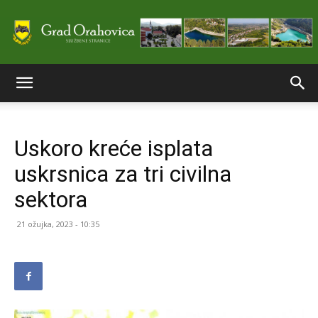
Službene
Uskoro kreće isplata
stranice
uskrsnica za tri civilna
sektora
Grada
21 ožujka, 2023 - 10:35
Orahovice