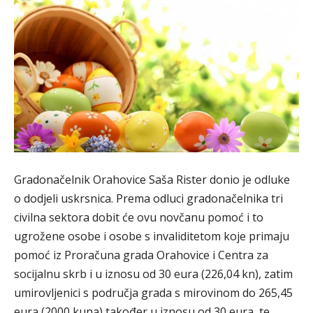
Gradonačelnik Orahovice Saša Rister donio je odluke
o dodjeli uskrsnica. Prema odluci gradonačelnika tri
civilna sektora dobit će ovu novčanu pomoć i to
ugrožene osobe i osobe s invaliditetom koje primaju
pomoć iz Proračuna grada Orahovice i Centra za
socijalnu skrb i u iznosu od 30 eura (226,04 kn), zatim
umirovljenici s područja grada s mirovinom do 265,45
eura (2000 kuna) također u iznosu od 30 eura, te