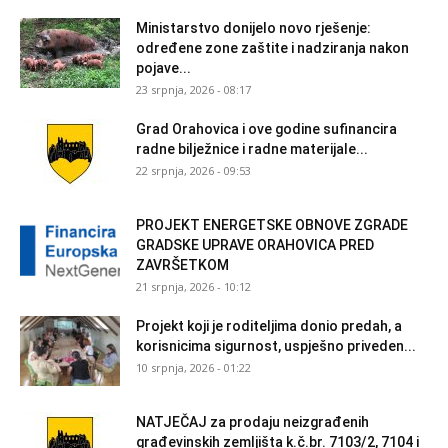
Ministarstvo donijelo novo rješenje:
određene zone zaštite i nadziranja nakon
pojave...
23 srpnja, 2026 - 08:17
Grad Orahovica i ove godine sufinancira
radne bilježnice i radne materijale...
22 srpnja, 2026 - 09:53
PROJEKT ENERGETSKE OBNOVE ZGRADE
GRADSKE UPRAVE ORAHOVICA PRED
ZAVRŠETKOM
21 srpnja, 2026 - 10:12
Projekt koji je roditeljima donio predah, a
korisnicima sigurnost, uspješno priveden...
10 srpnja, 2026 - 01:22
NATJEČAJ za prodaju neizgrađenih
građevinskih zemljišta k.č.br. 7103/2, 7104 i