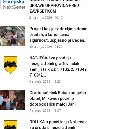
UPRAVE ORAHOVICA PRED
ZAVRŠETKOM
21 srpnja, 2026 - 10:12
Projekt koji je roditeljima donio
predah, a korisnicima
sigurnost, uspješno priveden...
10 srpnja, 2026 - 01:22
NATJEČAJ za prodaju
neizgrađenih građevinskih
zemljišta k.č.br. 7103/2, 7104 i
7109/2...
9 srpnja, 2026 - 13:23
Gradonačelnik Babac posjetio
obitelj Milković i poželio
dobrodošlicu maloj Jani
7 srpnja, 2026 - 15:37
ODLUKA o poništenju Natječaja
za prodaju neizgrađenih