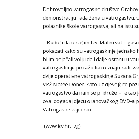
Dobrovoljno vatrogasno društvo Orahovica
demonstraciju rada žena u vatrogastvu. O
polaznike škole vatrogastva, ali na istu s
– Budući da u našim tzv. Malim vatrogasci
pokazati kako su vatrogaskinje jednako 
bi im pojačali volju da i dalje ostanu u v
vatrogaskinje pokažu kako znaju radi sve
dvije operativne vatrogaskinje Suzana Grg
VPŽ Matee Doner. Zato uz djevojčice poziva
vatrogastvo da nam se pridruže – rekao 
ovaj događaj djecu orahovačkog DVD-a po
Vatrogasne zajednice.
(www.icv.hr, vg)