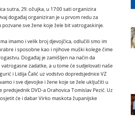
 sutra, 29. ožujka, u 17:00 sati organizira
vaj događaj organiziran je u prvom redu za
u pozvane sve žene koje žele bit vatrogaskinje.
ma imamo i velik broj djevojčica, odlučili smo im
hrabre i sposobne kao i njihove muški kolege čime
atrogastvu. Događaj je zamišljen na način da
 vatrogasne zadatke, a u tome će sudjelovati naše
urić i Lidija Čalić uz vodstvo dopredsjednice VZ
mo i sve djevojke i žene koje se žele uključiti u
je predsjednik DVD-a Orahovica Tomislav Pezić. Uz
sjetit će i dabar Virko maskota županijske