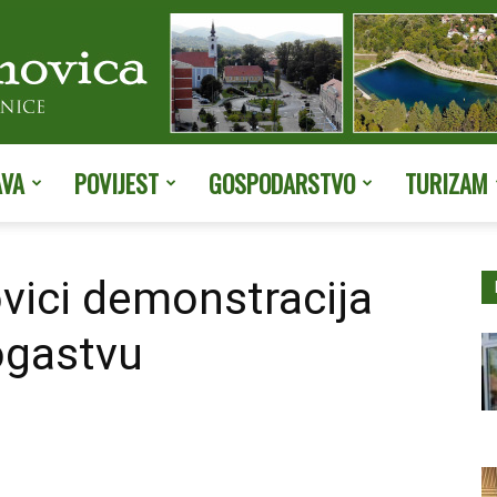
AVA
POVIJEST
GOSPODARSTVO
TURIZAM
Službene
ovici demonstracija
ogastvu
stranice