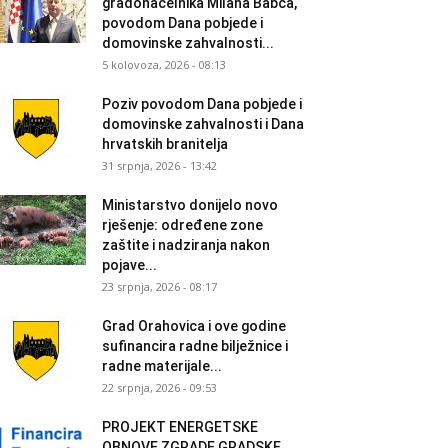
gradonačelnika Milana Babca,
povodom Dana pobjede i
domovinske zahvalnosti...
5 kolovoza, 2026 - 08:13
Poziv povodom Dana pobjede i
domovinske zahvalnosti i Dana
hrvatskih branitelja
31 srpnja, 2026 - 13:42
Ministarstvo donijelo novo
rješenje: određene zone
zaštite i nadziranja nakon
pojave...
23 srpnja, 2026 - 08:17
Grad Orahovica i ove godine
sufinancira radne bilježnice i
radne materijale...
22 srpnja, 2026 - 09:53
PROJEKT ENERGETSKE
OBNOVE ZGRADE GRADSKE