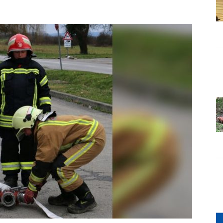
Grada
Orahovice