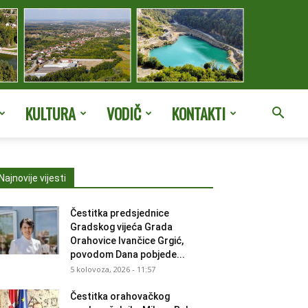
KULTURA
VODIČ
KONTAKTI
Najnovije vijesti
Čestitka predsjednice
Gradskog vijeća Grada
Orahovice Ivančice Grgić,
povodom Dana pobjede...
5 kolovoza, 2026 - 11:57
Čestitka orahovačkog