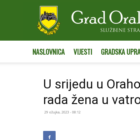
NASLOVNICA
VIJESTI
GRADSKA UPR
U srijedu u Orah
rada žena u vatr
29 ožujka, 2023 - 08:12