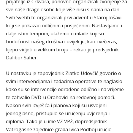
prijatelje iz Crkvara, ponovno organizirali zvonjenje za
sve naše drage osobe koje više nisu s nama na dan
Svih Svetih te organizirali prvi advent u Staroj Jošavi
koji se pokazao odličnim i posjećenim. Nastavljamo i
dalje istim tempom, ulažemo u mlade koji su
budućnost našeg društva i uvijek je, kao i večeras,
lijepo vidjeti u velikom broju – rekao je predsjednik
Dalibor Saher.
U nastavku je zapovjednik Zlatko Udovčić govorio o
svim intervencijama i zadacima operative te naglasio
kako su se intervencije odrađene odlično i na vrijeme
te zahvalio DVD-u Orahovici na redovnoj pomoći.
Nakon svih izvješća i planova koji su usvojeni
jednoglasno, pristupilo se uručenju uvjerenja i
diploma. Tako je u ime VZ VPŽ, dopredsjednik
Vatrogasne zajednice grada Ivica Podboj uručio