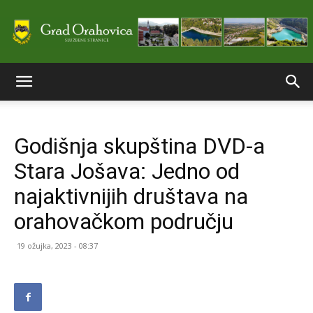
Službene
Godišnja skupština DVD-a
stranice
Stara Jošava: Jedno od
najaktivnijih društava na
Grada
orahovačkom području
19 ožujka, 2023 - 08:37
Orahovice