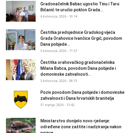
Gradonačelnik Babac ugostio Tinu i Taru
Bičanić te uručio poklon Grada...
6 kolovoza, 2026 - 10:14
Čestitka predsjednice Gradskog vijeća
Grada Orahovice Ivančice Grgić, povodom
Dana pobjede...
5 kolovoza, 2026 - 11:57
Čestitka orahovačkog gradonačelnika
Milana Babca, povodom Dana pobjede i
domovinske zahvalnosti...
5 kolovoza, 2026 - 08:13
Poziv povodom Dana pobjede i domovinske
zahvalnosti i Dana hrvatskih branitelja
31 srpnja, 2026 - 13:42
Ministarstvo donijelo novo rješenje:
određene zone zaštite i nadziranja nakon
pojave...