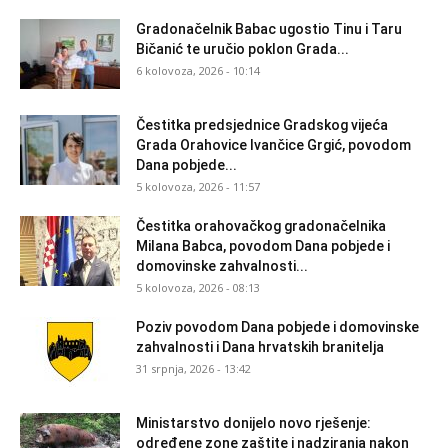
Gradonačelnik Babac ugostio Tinu i Taru
Bičanić te uručio poklon Grada...
6 kolovoza, 2026 - 10:14
Čestitka predsjednice Gradskog vijeća
Grada Orahovice Ivančice Grgić, povodom
Dana pobjede...
5 kolovoza, 2026 - 11:57
Čestitka orahovačkog gradonačelnika
Milana Babca, povodom Dana pobjede i
domovinske zahvalnosti...
5 kolovoza, 2026 - 08:13
Poziv povodom Dana pobjede i domovinske
zahvalnosti i Dana hrvatskih branitelja
31 srpnja, 2026 - 13:42
Ministarstvo donijelo novo rješenje:
određene zone zaštite i nadziranja nakon