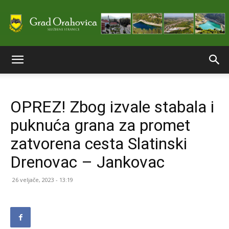
Službene
OPREZ! Zbog izvale stabala i
stranice
puknuća grana za promet
zatvorena cesta Slatinski
Grada
Drenovac – Jankovac
26 veljače, 2023 - 13:19
Orahovice