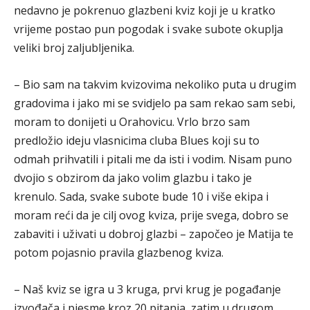
nedavno je pokrenuo glazbeni kviz koji je u kratko
vrijeme postao pun pogodak i svake subote okuplja
veliki broj zaljubljenika.
– Bio sam na takvim kvizovima nekoliko puta u drugim
gradovima i jako mi se svidjelo pa sam rekao sam sebi,
moram to donijeti u Orahovicu. Vrlo brzo sam
predložio ideju vlasnicima cluba Blues koji su to
odmah prihvatili i pitali me da isti i vodim. Nisam puno
dvojio s obzirom da jako volim glazbu i tako je
krenulo. Sada, svake subote bude 10 i više ekipa i
moram reći da je cilj ovog kviza, prije svega, dobro se
zabaviti i uživati u dobroj glazbi – započeo je Matija te
potom pojasnio pravila glazbenog kviza.
– Naš kviz se igra u 3 kruga, prvi krug je pogađanje
izvođača i pjesme kroz 20 pitanja, zatim u drugom