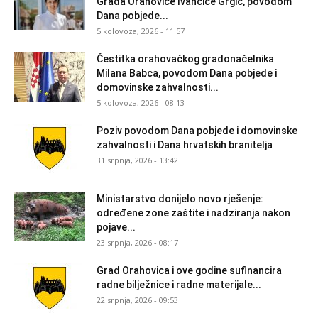
Grada Orahovice Ivančice Grgić, povodom
Dana pobjede...
5 kolovoza, 2026 - 11:57
Čestitka orahovačkog gradonačelnika
Milana Babca, povodom Dana pobjede i
domovinske zahvalnosti...
5 kolovoza, 2026 - 08:13
Poziv povodom Dana pobjede i domovinske
zahvalnosti i Dana hrvatskih branitelja
31 srpnja, 2026 - 13:42
Ministarstvo donijelo novo rješenje:
određene zone zaštite i nadziranja nakon
pojave...
23 srpnja, 2026 - 08:17
Grad Orahovica i ove godine sufinancira
radne bilježnice i radne materijale...
22 srpnja, 2026 - 09:53