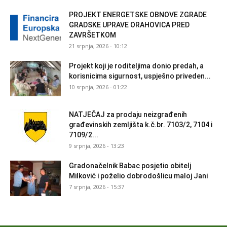
PROJEKT ENERGETSKE OBNOVE ZGRADE
GRADSKE UPRAVE ORAHOVICA PRED
ZAVRŠETKOM
21 srpnja, 2026 - 10:12
Projekt koji je roditeljima donio predah, a
korisnicima sigurnost, uspješno priveden...
10 srpnja, 2026 - 01:22
NATJEČAJ za prodaju neizgrađenih
građevinskih zemljišta k.č.br. 7103/2, 7104 i
7109/2...
9 srpnja, 2026 - 13:23
Gradonačelnik Babac posjetio obitelj
Milković i poželio dobrodošlicu maloj Jani
7 srpnja, 2026 - 15:37