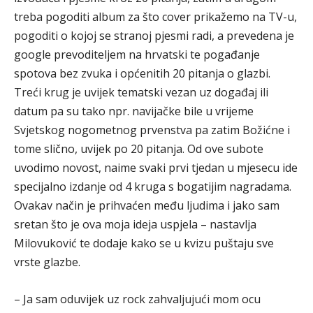
treba pogoditi album za što cover prikažemo na TV-u,
pogoditi o kojoj se stranoj pjesmi radi, a prevedena je
google prevoditeljem na hrvatski te pogađanje
spotova bez zvuka i općenitih 20 pitanja o glazbi.
Treći krug je uvijek tematski vezan uz događaj ili
datum pa su tako npr. navijačke bile u vrijeme
Svjetskog nogometnog prvenstva pa zatim Božićne i
tome slično, uvijek po 20 pitanja. Od ove subote
uvodimo novost, naime svaki prvi tjedan u mjesecu ide
specijalno izdanje od 4 kruga s bogatijim nagradama.
Ovakav način je prihvaćen među ljudima i jako sam
sretan što je ova moja ideja uspjela – nastavlja
Milovuković te dodaje kako se u kvizu puštaju sve
vrste glazbe.
– Ja sam oduvijek uz rock zahvaljujući mom ocu