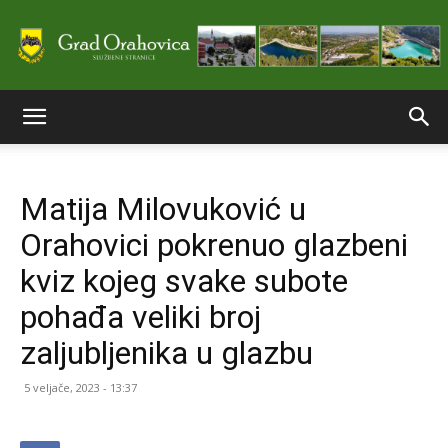
Službene
Matija Milovuković u
stranice
Orahovici pokrenuo glazbeni
kviz kojeg svake subote
Grada
pohađa veliki broj
zaljubljenika u glazbu
Orahovice
5 veljače, 2023 - 13:37