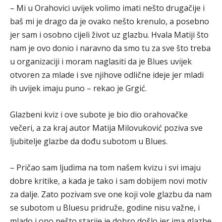
– Mi u Orahovici uvijek volimo imati nešto drugačije i
baš mi je drago da je ovako nešto krenulo, a posebno
jer sam i osobno cijeli život uz glazbu. Hvala Matiji što
nam je ovo donio i naravno da smo tu za sve što treba
u organizaciji i moram naglasiti da je Blues uvijek
otvoren za mlade i sve njihove odlične ideje jer mladi
ih uvijek imaju puno – rekao je Grgić.
Glazbeni kviz i ove subote je bio dio orahovačke
večeri, a za kraj autor Matija Milovuković poziva sve
ljubitelje glazbe da dođu subotom u Blues.
– Pričao sam ljudima na tom našem kvizu i svi imaju
dobre kritike, a kada je tako i sam dobijem novi motiv
za dalje. Zato pozivam sve one koji vole glazbu da nam
se subotom u Bluesu pridruže, godine nisu važne, i
mlado i ono nešto starije je dobro došlo jer ima glazbe