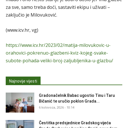
za sve, samo treba doći, sastaviti ekipu i uživati –
zaključio je Milovuković.
(www.icv.hr, vg)
https://www.icv.hr/2023/02/matija-milovukovic-u-
orahovici-pokrenuo-glazbeni-kviz-kojeg-svake-
subote-pohada-veliki-broj-zaljubljenika-u-glazbu/
Najnovije vijesti
Gradonačelnik Babac ugostio Tinu i Taru
Bičanić te uručio poklon Grada...
6 kolovoza, 2026 - 10:14
Čestitka predsjednice Gradskog vijeća