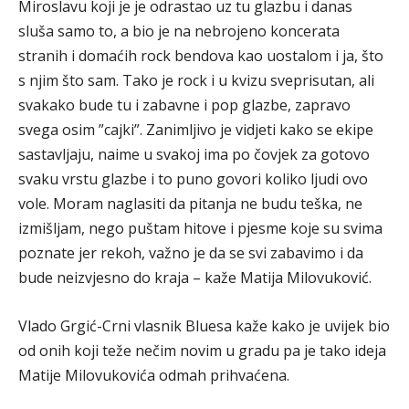
Miroslavu koji je je odrastao uz tu glazbu i danas
sluša samo to, a bio je na nebrojeno koncerata
stranih i domaćih rock bendova kao uostalom i ja, što
s njim što sam. Tako je rock i u kvizu sveprisutan, ali
svakako bude tu i zabavne i pop glazbe, zapravo
svega osim ”cajki”. Zanimljivo je vidjeti kako se ekipe
sastavljaju, naime u svakoj ima po čovjek za gotovo
svaku vrstu glazbe i to puno govori koliko ljudi ovo
vole. Moram naglasiti da pitanja ne budu teška, ne
izmišljam, nego puštam hitove i pjesme koje su svima
poznate jer rekoh, važno je da se svi zabavimo i da
bude neizvjesno do kraja – kaže Matija Milovuković.
Vlado Grgić-Crni vlasnik Bluesa kaže kako je uvijek bio
od onih koji teže nečim novim u gradu pa je tako ideja
Matije Milovukovića odmah prihvaćena.