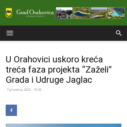
Službene
U Orahovici uskoro kreća
stranice
treća faza projekta “Zaželi”
Grada i Udruge Jaglac
Grada
7 prosinca, 2022 - 10:52
Orahovice