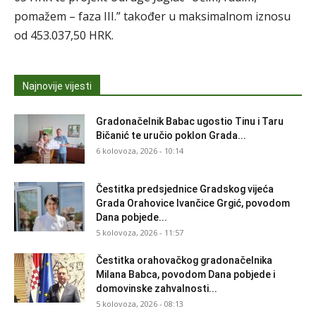
pomažem – faza III.” također u maksimalnom iznosu
od 453.037,50 HRK.
Najnovije vijesti
Gradonačelnik Babac ugostio Tinu i Taru
Bičanić te uručio poklon Grada...
6 kolovoza, 2026 - 10:14
Čestitka predsjednice Gradskog vijeća
Grada Orahovice Ivančice Grgić, povodom
Dana pobjede...
5 kolovoza, 2026 - 11:57
Čestitka orahovačkog gradonačelnika
Milana Babca, povodom Dana pobjede i
domovinske zahvalnosti...
5 kolovoza, 2026 - 08:13