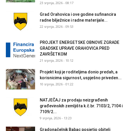
23 srpnja, 2026 - 08:17
Grad Orahovica i ove godine sufinancira
radne bilježnice i radne materijale...
22 srpnja, 2026 - 09:53
PROJEKT ENERGETSKE OBNOVE ZGRADE
GRADSKE UPRAVE ORAHOVICA PRED
ZAVRŠETKOM
21 srpnja, 2026 - 10:12
Projekt koji je roditeljima donio predah, a
korisnicima sigurnost, uspješno priveden...
10 srpnja, 2026 - 01:22
NATJEČAJ za prodaju neizgrađenih
građevinskih zemljišta k.č.br. 7103/2, 7104 i
7109/2...
9 srpnja, 2026 - 13:23
Gradonačelnik Babac posjetio obitelj