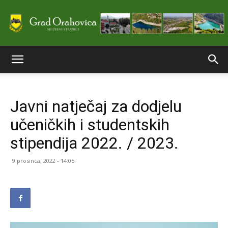
Službene
Javni natječaj za dodjelu
stranice
učeničkih i studentskih
stipendija 2022. / 2023.
Grada
9 prosinca, 2022 - 14:05
Orahovice