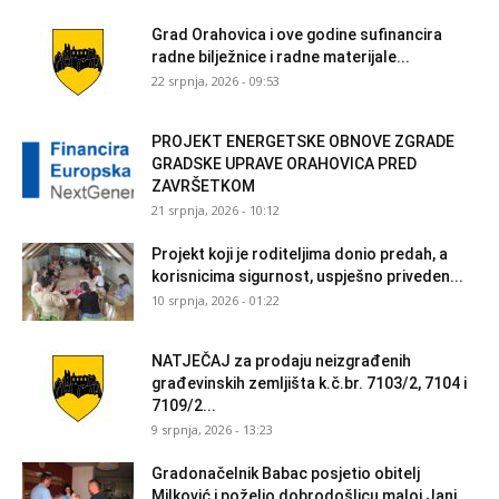
Grad Orahovica i ove godine sufinancira
radne bilježnice i radne materijale...
22 srpnja, 2026 - 09:53
PROJEKT ENERGETSKE OBNOVE ZGRADE
GRADSKE UPRAVE ORAHOVICA PRED
ZAVRŠETKOM
21 srpnja, 2026 - 10:12
Projekt koji je roditeljima donio predah, a
korisnicima sigurnost, uspješno priveden...
10 srpnja, 2026 - 01:22
NATJEČAJ za prodaju neizgrađenih
građevinskih zemljišta k.č.br. 7103/2, 7104 i
7109/2...
9 srpnja, 2026 - 13:23
Gradonačelnik Babac posjetio obitelj
Milković i poželio dobrodošlicu maloj Jani