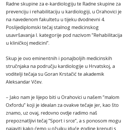
Radne skupine za e-kardiologiju te Radne skupine za
prevenciju i rehabilitaciju u kardiologiji, u Orahovici je
na navedenom fakultetu u tijeku dvodnevni 4.
Poslijediplomski tečaj stalnog medicinskog
usavršavanja I. kategorije pod nazivom ”Rehabilitacija
u kliničkoj medicini”.
Skup je ovo eminentnih i ponajboljih medicinskih
stručnjaka na području kardiologije u Hrvatskoj, a
voditelji tečaja su Goran Krstačić te akademik
Aleksandar Včev.
– Jako nam je lijepo biti u Orahovici u našem ”malom
Oxfordu” koji je idealan za ovakve tečaje jer, kao što
znamo, uz ovaj, redovno ovdje radimo naš
prepoznatljivi tečaj ”Sport i srce”, a s ponosom mogu
najaviti kako ćemo u ožujku iduće godine krenuti s