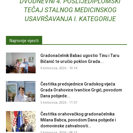
DVODNEVNI 4. POSLIJEDIPLOMSKI
TEČAJ STALNOG MEDICINSKOG
USAVRŠAVANJA I. KATEGORIJE
Najnovije vijesti
Gradonačelnik Babac ugostio Tinu i Taru
Bičanić te uručio poklon Grada...
6 kolovoza, 2026 - 10:14
Čestitka predsjednice Gradskog vijeća
Grada Orahovice Ivančice Grgić, povodom
Dana pobjede...
5 kolovoza, 2026 - 11:57
Čestitka orahovačkog gradonačelnika
Milana Babca, povodom Dana pobjede i
domovinske zahvalnosti...
5 kolovoza, 2026 - 08:13