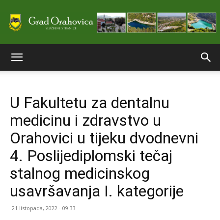
Službene
U Fakultetu za dentalnu
stranice
medicinu i zdravstvo u
Orahovici u tijeku dvodnevni
Grada
4. Poslijediplomski tečaj
stalnog medicinskog
usavršavanja I. kategorije
Orahovice
21 listopada, 2022 - 09:33