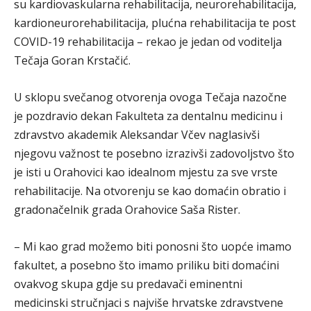
su kardiovaskularna rehabilitacija, neurorehabilitacija,
kardioneurorehabilitacija, plućna rehabilitacija te post
COVID-19 rehabilitacija – rekao je jedan od voditelja
Tečaja Goran Krstačić.
U sklopu svečanog otvorenja ovoga Tečaja nazočne
je pozdravio dekan Fakulteta za dentalnu medicinu i
zdravstvo akademik Aleksandar Včev naglasivši
njegovu važnost te posebno izrazivši zadovoljstvo što
je isti u Orahovici kao idealnom mjestu za sve vrste
rehabilitacije. Na otvorenju se kao domaćin obratio i
gradonačelnik grada Orahovice Saša Rister.
– Mi kao grad možemo biti ponosni što uopće imamo
fakultet, a posebno što imamo priliku biti domaćini
ovakvog skupa gdje su predavači eminentni
medicinski stručnjaci s najviše hrvatske zdravstvene