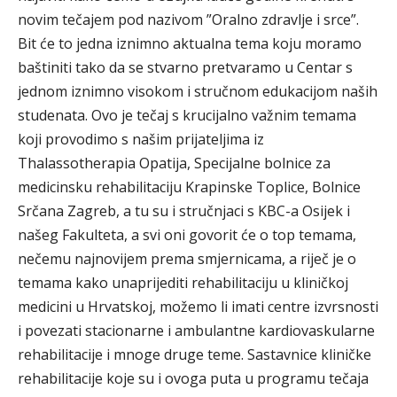
novim tečajem pod nazivom ”Oralno zdravlje i srce”.
Bit će to jedna iznimno aktualna tema koju moramo
baštiniti tako da se stvarno pretvaramo u Centar s
jednom iznimno visokom i stručnom edukacijom naših
studenata. Ovo je tečaj s krucijalno važnim temama
koji provodimo s našim prijateljima iz
Thalassotherapia Opatija, Specijalne bolnice za
medicinsku rehabilitaciju Krapinske Toplice, Bolnice
Srčana Zagreb, a tu su i stručnjaci s KBC-a Osijek i
našeg Fakulteta, a svi oni govorit će o top temama,
nečemu najnovijem prema smjernicama, a riječ je o
temama kako unaprijediti rehabilitaciju u kliničkoj
medicini u Hrvatskoj, možemo li imati centre izvrsnosti
i povezati stacionarne i ambulantne kardiovaskularne
rehabilitacije i mnoge druge teme. Sastavnice kliničke
rehabilitacije koje su i ovoga puta u programu tečaja