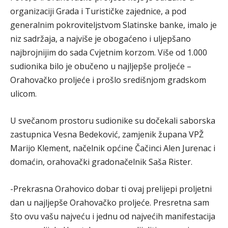
organizaciji Grada i Turističke zajednice, a pod
generalnim pokroviteljstvom Slatinske banke, imalo je
niz sadržaja, a najviše je obogaćeno i uljepšano
najbrojnijim do sada Cvjetnim korzom. Više od 1.000
sudionika bilo je obučeno u najljepše proljeće –
Orahovačko proljeće i prošlo središnjom gradskom
ulicom.
U svečanom prostoru sudionike su dočekali saborska
zastupnica Vesna Bedeković, zamjenik župana VPŽ
Marijo Klement, načelnik općine Čačinci Alen Jurenac i
domaćin, orahovački gradonačelnik Saša Rister.
-Prekrasna Orahovico dobar ti ovaj prelijepi proljetni
dan u najljepše Orahovačko proljeće. Presretna sam
što ovu vašu najveću i jednu od najvećih manifestacija