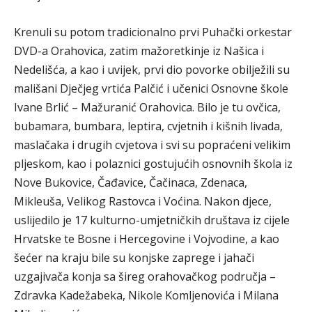
Krenuli su potom tradicionalno prvi Puhački orkestar
DVD-a Orahovica, zatim mažoretkinje iz Našica i
Nedelišća, a kao i uvijek, prvi dio povorke obilježili su
mališani Dječjeg vrtića Palčić i učenici Osnovne škole
Ivane Brlić – Mažuranić Orahovica. Bilo je tu ovčica,
bubamara, bumbara, leptira, cvjetnih i kišnih livada,
maslačaka i drugih cvjetova i svi su popraćeni velikim
pljeskom, kao i polaznici gostujućih osnovnih škola iz
Nove Bukovice, Čađavice, Čačinaca, Zdenaca,
Mikleuša, Velikog Rastovca i Voćina. Nakon djece,
uslijedilo je 17 kulturno-umjetničkih društava iz cijele
Hrvatske te Bosne i Hercegovine i Vojvodine, a kao
šećer na kraju bile su konjske zaprege i jahači
uzgajivača konja sa šireg orahovačkog područja –
Zdravka Kadežabeka, Nikole Komljenovića i Milana