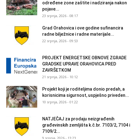
određene zone zaštite i nadziranja nakon
pojave...
23 srpnja, 2026 - 08:17
Grad Orahovica i ove godine sufinancira
radne bilježnice i radne materijale...
22 srpnja, 2026 - 09:53
PROJEKT ENERGETSKE OBNOVE ZGRADE
GRADSKE UPRAVE ORAHOVICA PRED
ZAVRŠETKOM
21 srpnja, 2026 - 10:12
Projekt koji je roditeljima donio predah, a
korisnicima sigurnost, uspješno priveden...
10 srpnja, 2026 - 01:22
NATJEČAJ za prodaju neizgrađenih
građevinskih zemljišta k.č.br. 7103/2, 7104 i
7109/2...
9 srpnja, 2026 - 13:23