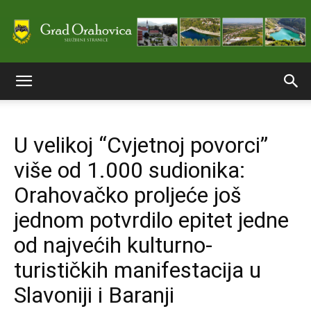
Službene
U velikoj “Cvjetnoj povorci”
stranice
više od 1.000 sudionika:
Orahovačko proljeće još
Grada
jednom potvrdilo epitet jedne
od najvećih kulturno-
turističkih manifestacija u
Orahovice
Slavoniji i Baranji