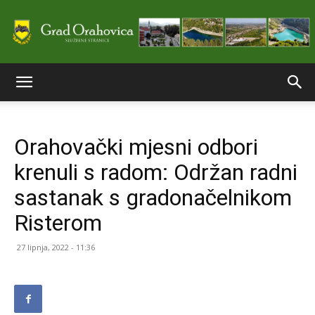
Službene
Orahovački mjesni odbori
stranice
krenuli s radom: Održan radni
sastanak s gradonačelnikom
Grada
Risterom
27 lipnja, 2022 - 11:36
Orahovice