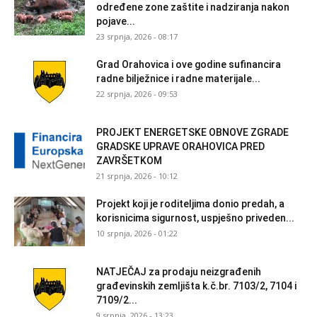
određene zone zaštite i nadziranja nakon
pojave...
23 srpnja, 2026 - 08:17
Grad Orahovica i ove godine sufinancira
radne bilježnice i radne materijale...
22 srpnja, 2026 - 09:53
PROJEKT ENERGETSKE OBNOVE ZGRADE
GRADSKE UPRAVE ORAHOVICA PRED
ZAVRŠETKOM
21 srpnja, 2026 - 10:12
Projekt koji je roditeljima donio predah, a
korisnicima sigurnost, uspješno priveden...
10 srpnja, 2026 - 01:22
NATJEČAJ za prodaju neizgrađenih
građevinskih zemljišta k.č.br. 7103/2, 7104 i
7109/2...
9 srpnja, 2026 - 13:23